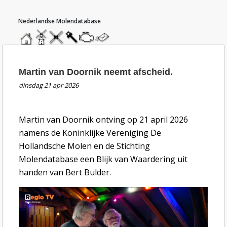
hoofdmenu
home
home
molendatabase
roedendatabase
assendatabase
motorendatabase
stuur
een
bericht
nieuwsbericht Martin van Doornik neemt afschei
Martin van Doornik neemt afscheid.
dinsdag 21 apr 2026
Martin van Doornik ontving op 21 april 2026
namens de Koninklijke Vereniging De
Hollandsche Molen en de Stichting
Molendatabase een Blijk van Waardering uit
handen van Bert Bulder.