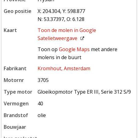
geo positie
X: 204.304, Y: 598.877
N: 53.37397, O: 6.128
kaart
Toon de molen in
Google
Satelietweergave
Toon op Google Maps met andere molens in de buurt
Toon op
Google Maps
met andere
molens in de buurt
fabrikant
Kromhout, Amsterdam
motornr
3705
type motor
Gloeikopmotor Type ER III, Serie 312 S/9
vermogen
40
brandstof
olie
bouwjaar