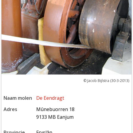
Jacob Bijlstra (30-3-2013)
naam molen
De Eendragt
adres
Mûnebuorren 18
9133 MB Eanjum
provincie
Fryslân