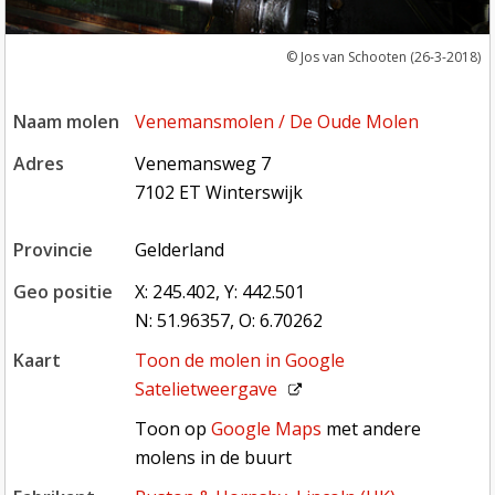
Jos van Schooten (26-3-2018)
naam molen
Venemansmolen / De Oude Molen
adres
Venemansweg 7
7102 ET Winterswijk
provincie
Gelderland
geo positie
X: 245.402, Y: 442.501
N: 51.96357, O: 6.70262
kaart
Toon de molen in
Google
Satelietweergave
Toon op Google Maps met andere molens in de buurt
Toon op
Google Maps
met andere
molens in de buurt