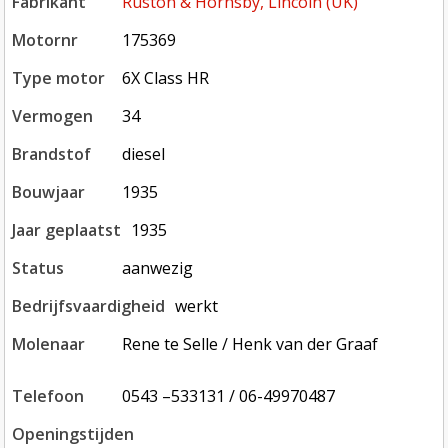
fabrikant
Ruston & Hornsby, Lincoln (UK)
motornr
175369
type motor
6X Class HR
vermogen
34
brandstof
diesel
bouwjaar
1935
jaar geplaatst
1935
status
aanwezig
bedrijfsvaardigheid
werkt
molenaar
Rene te Selle / Henk van der Graaf
telefoon
0543 –533131 / 06-49970487
openingstijden