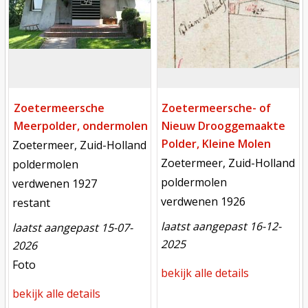
Zoetermeersche
Zoetermeersche- of
Meerpolder, ondermolen
Nieuw Drooggemaakte
Polder, Kleine Molen
locatie
Zoetermeer, Zuid-Holland
locatie
Zoetermeer, Zuid-Holland
functie
poldermolen
functie
poldermolen
verdwenen
verdwenen 1927
verdwenen
verdwenen 1926
toestand
restant
laatst aangepast 16-12-
laatst aangepast 15-07-
2025
2026
meest recente aanpassing
Foto
bekijk alle details
bekijk alle details