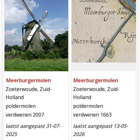
Meerburgermolen
Meerburgermolen
locatie
locatie
Zoeterwoude, Zuid-
Zoeterwoude, Zuid-
Holland
Holland
functie
functie
poldermolen
poldermolen
verdwenen
verdwenen
verdwenen 2007
verdwenen 1663
laatst aangepast 31-07-
laatst aangepast 13-05-
2025
2026