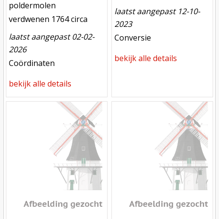
functie
poldermolen
laatst aangepast 12-10-
verdwenen
verdwenen 1764 circa
2023
laatst aangepast 02-02-
meest recente aanpassing
Conversie
2026
bekijk alle details
meest recente aanpassing
Coördinaten
bekijk alle details
Mill
Mill