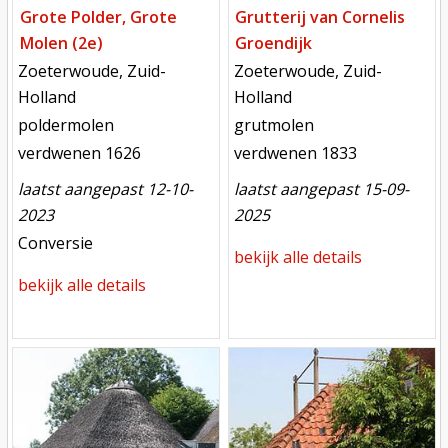
Grote Polder, Grote
Grutterij van Cornelis
Molen (2e)
Groendijk
locatie
locatie
Zoeterwoude, Zuid-
Zoeterwoude, Zuid-
Holland
Holland
functie
functie
poldermolen
grutmolen
verdwenen
verdwenen
verdwenen 1626
verdwenen 1833
laatst aangepast 12-10-
laatst aangepast 15-09-
2023
2025
meest recente aanpassing
Conversie
bekijk alle details
bekijk alle details
Mill
Mill