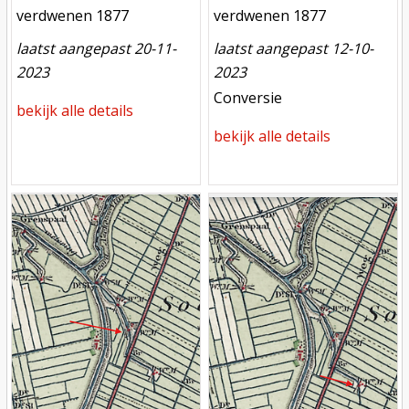
verdwenen
verdwenen
verdwenen 1877
verdwenen 1877
laatst aangepast 20-11-
laatst aangepast 12-10-
2023
2023
meest recente aanpassing
Conversie
bekijk alle details
bekijk alle details
Mill
Mill