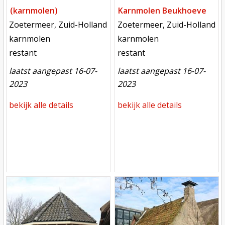
(karnmolen)
Karnmolen Beukhoeve
locatie
locatie
Zoetermeer, Zuid-Holland
Zoetermeer, Zuid-Holland
functie
functie
karnmolen
karnmolen
toestand
toestand
restant
restant
laatst aangepast 16-07-
laatst aangepast 16-07-
2023
2023
bekijk alle details
bekijk alle details
Mill
Mill