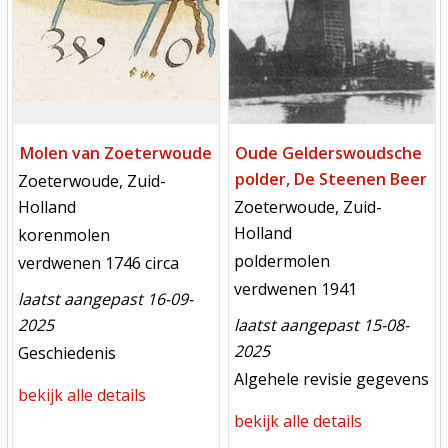
Molen van Zoeterwoude
Oude Gelderswoudsche
polder, De Steenen Beer
locatie
Zoeterwoude, Zuid-
locatie
Holland
Zoeterwoude, Zuid-
Holland
functie
korenmolen
functie
poldermolen
verdwenen
verdwenen 1746 circa
verdwenen
verdwenen 1941
laatst aangepast 16-09-
2025
laatst aangepast 15-08-
2025
meest recente aanpassing
Geschiedenis
meest recente aanpassing
Algehele revisie gegevens
bekijk alle details
bekijk alle details