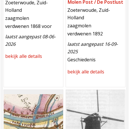
Molen Post / De Postlust
locatie
Zoeterwoude, Zuid-
locatie
Holland
Zoeterwoude, Zuid-
Holland
functie
zaagmolen
functie
zaagmolen
verdwenen
verdwenen 1868 voor
verdwenen
verdwenen 1892
laatst aangepast 08-06-
2026
laatst aangepast 16-09-
2025
bekijk alle details
meest recente aanpassing
Geschiedenis
bekijk alle details
Mill
Mill