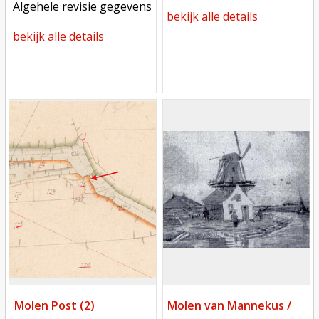
meest recente aanpassing
Algehele revisie gegevens
bekijk alle details
bekijk alle details
Mill
Mill
Molen Post (2)
Molen van Mannekus /