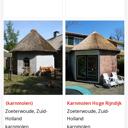
Mill
Mill
(karnmolen)
Karnmolen Hoge Rijndijk
locatie
locatie
Zoeterwoude, Zuid-
Zoeterwoude, Zuid-
Holland
Holland
functie
functie
karnmolen
karnmolen