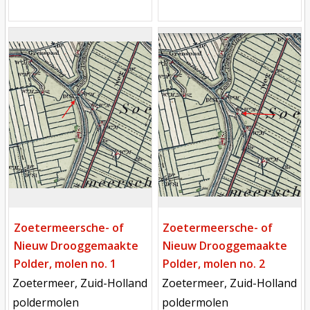
Mill
Mill
Zoetermeersche- of
Zoetermeersche- of
Nieuw Drooggemaakte
Nieuw Drooggemaakte
Polder, molen no. 1
Polder, molen no. 2
locatie
locatie
Zoetermeer, Zuid-Holland
Zoetermeer, Zuid-Holland
functie
functie
poldermolen
poldermolen