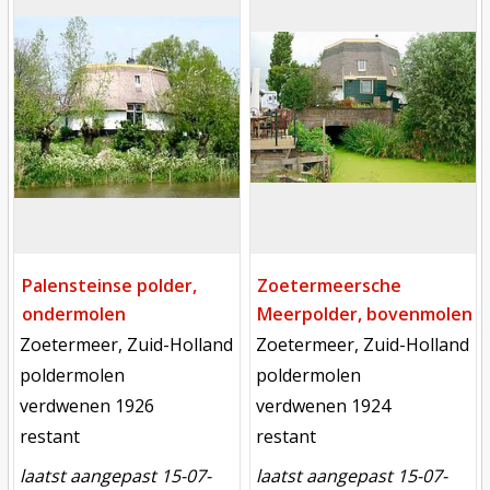
Palensteinse polder,
Zoetermeersche
ondermolen
Meerpolder, bovenmolen
locatie
locatie
Zoetermeer, Zuid-Holland
Zoetermeer, Zuid-Holland
functie
functie
poldermolen
poldermolen
verdwenen
verdwenen
verdwenen 1926
verdwenen 1924
toestand
toestand
restant
restant
laatst aangepast 15-07-
laatst aangepast 15-07-