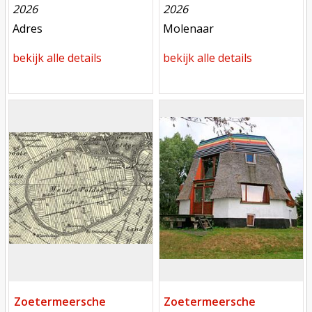
2026
2026
meest recente aanpassing
meest recente aanpassing
Adres
Molenaar
bekijk alle details
bekijk alle details
Mill
Mill
Zoetermeersche
Zoetermeersche