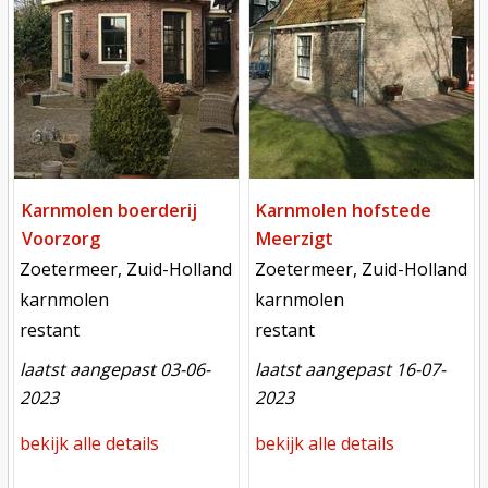
Karnmolen boerderij
Karnmolen hofstede
Voorzorg
Meerzigt
locatie
locatie
Zoetermeer, Zuid-Holland
Zoetermeer, Zuid-Holland
functie
functie
karnmolen
karnmolen
toestand
toestand
restant
restant
laatst aangepast 03-06-
laatst aangepast 16-07-
2023
2023
bekijk alle details
bekijk alle details