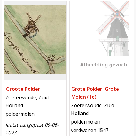
Mill
Mill
Groote Polder
Grote Polder, Grote
Molen (1e)
locatie
Zoeterwoude, Zuid-
locatie
Holland
Zoeterwoude, Zuid-
Holland
functie
poldermolen
functie
poldermolen
laatst aangepast 09-06-
verdwenen
verdwenen 1547
2023