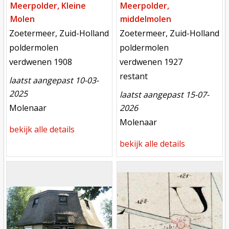
Meerpolder, Kleine
Meerpolder,
Molen
middelmolen
locatie
locatie
Zoetermeer, Zuid-Holland
Zoetermeer, Zuid-Holland
functie
functie
poldermolen
poldermolen
verdwenen
verdwenen
verdwenen 1908
verdwenen 1927
toestand
restant
laatst aangepast 10-03-
2025
laatst aangepast 15-07-
meest recente aanpassing
Molenaar
2026
meest recente aanpassing
Molenaar
bekijk alle details
bekijk alle details
Mill
Mill