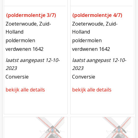
(poldermolentje 3/7)
(poldermolentje 4/7)
locatie
locatie
Zoeterwoude, Zuid-
Zoeterwoude, Zuid-
Holland
Holland
functie
functie
poldermolen
poldermolen
verdwenen
verdwenen
verdwenen 1642
verdwenen 1642
laatst aangepast 12-10-
laatst aangepast 12-10-
2023
2023
meest recente aanpassing
meest recente aanpassing
Conversie
Conversie
bekijk alle details
bekijk alle details
Mill
Mill