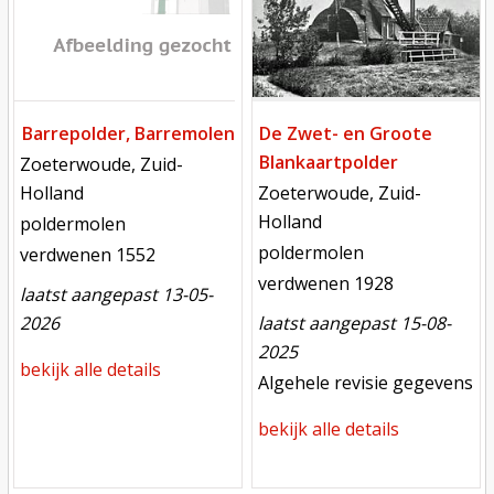
Barrepolder, Barremolen
De Zwet- en Groote
Blankaartpolder
locatie
Zoeterwoude, Zuid-
locatie
Holland
Zoeterwoude, Zuid-
Holland
functie
poldermolen
functie
poldermolen
verdwenen
verdwenen 1552
verdwenen
verdwenen 1928
laatst aangepast 13-05-
2026
laatst aangepast 15-08-
2025
bekijk alle details
meest recente aanpassing
Algehele revisie gegevens
bekijk alle details