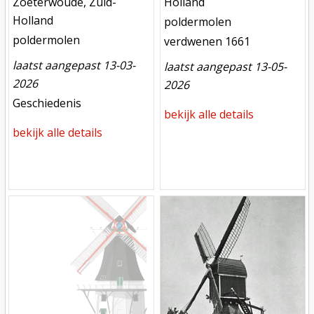
locatie
Zoeterwoude, Zuid-
Holland
Holland
functie
poldermolen
functie
poldermolen
verdwenen
verdwenen 1661
laatst aangepast 13-03-
laatst aangepast 13-05-
2026
2026
meest recente aanpassing
Geschiedenis
bekijk alle details
bekijk alle details
Mill
Mill