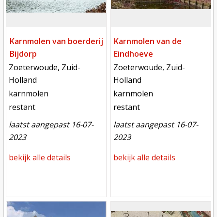
Karnmolen van boerderij
Karnmolen van de
Bijdorp
Eindhoeve
locatie
locatie
Zoeterwoude, Zuid-
Zoeterwoude, Zuid-
Holland
Holland
functie
functie
karnmolen
karnmolen
toestand
toestand
restant
restant
laatst aangepast 16-07-
laatst aangepast 16-07-
2023
2023
bekijk alle details
bekijk alle details
Mill
Mill