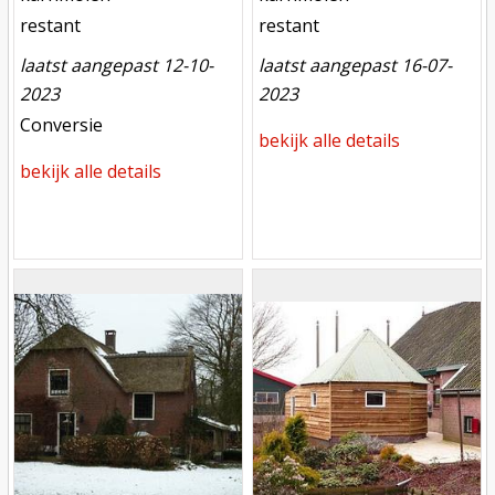
toestand
toestand
restant
restant
laatst aangepast 12-10-
laatst aangepast 16-07-
2023
2023
meest recente aanpassing
Conversie
bekijk alle details
bekijk alle details
Mill
Mill