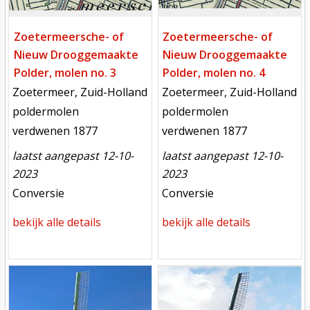
Zoetermeersche- of
Zoetermeersche- of
Nieuw Drooggemaakte
Nieuw Drooggemaakte
Polder, molen no. 3
Polder, molen no. 4
locatie
locatie
Zoetermeer, Zuid-Holland
Zoetermeer, Zuid-Holland
functie
functie
poldermolen
poldermolen
verdwenen
verdwenen
verdwenen 1877
verdwenen 1877
laatst aangepast 12-10-
laatst aangepast 12-10-
2023
2023
meest recente aanpassing
meest recente aanpassing
Conversie
Conversie
bekijk alle details
bekijk alle details
Mill
Mill