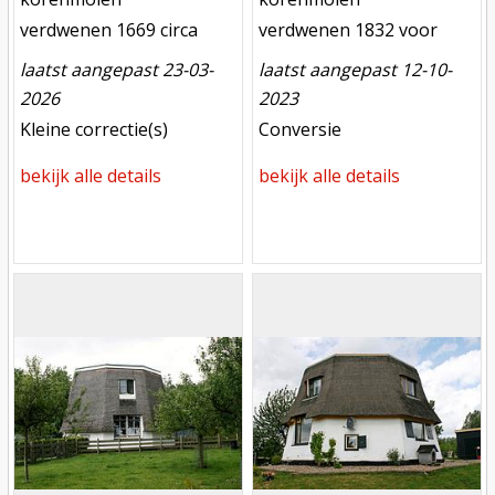
verdwenen
verdwenen
verdwenen 1669 circa
verdwenen 1832 voor
laatst aangepast 23-03-
laatst aangepast 12-10-
2026
2023
meest recente aanpassing
meest recente aanpassing
Kleine correctie(s)
Conversie
bekijk alle details
bekijk alle details
Mill
Mill