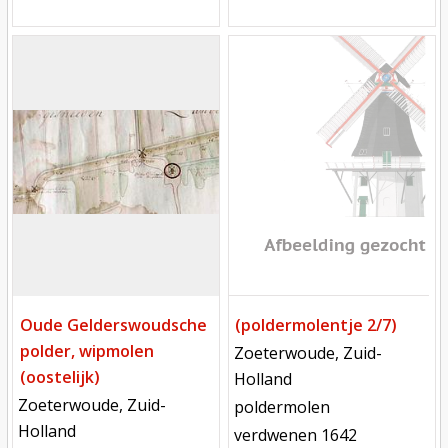
Mill
Mill
Oude Gelderswoudsche
(poldermolentje 2/7)
polder, wipmolen
locatie
Zoeterwoude, Zuid-
(oostelijk)
Holland
locatie
Zoeterwoude, Zuid-
functie
poldermolen
Holland
verdwenen
verdwenen 1642