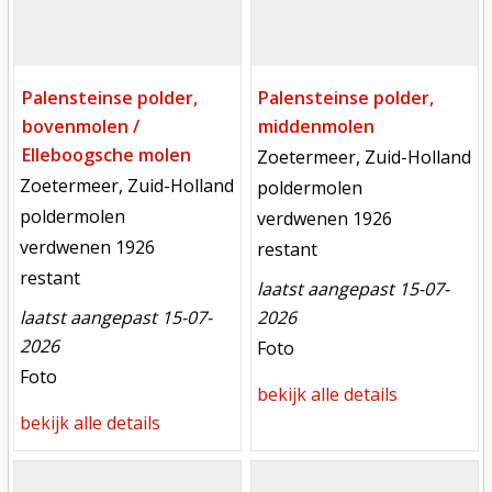
Palensteinse polder,
Palensteinse polder,
bovenmolen /
middenmolen
Elleboogsche molen
locatie
Zoetermeer, Zuid-Holland
locatie
Zoetermeer, Zuid-Holland
functie
poldermolen
functie
poldermolen
verdwenen
verdwenen 1926
verdwenen
verdwenen 1926
toestand
restant
toestand
restant
laatst aangepast 15-07-
laatst aangepast 15-07-
2026
2026
meest recente aanpassing
Foto
meest recente aanpassing
Foto
bekijk alle details
bekijk alle details
Mill
Mill