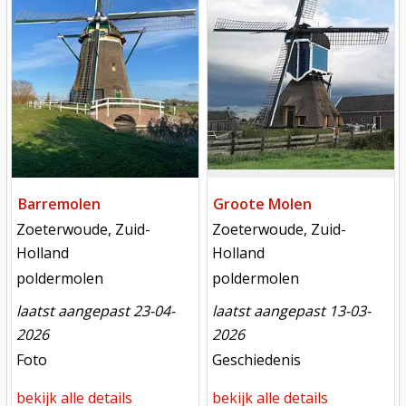
Barremolen
Groote Molen
locatie
locatie
Zoeterwoude, Zuid-
Zoeterwoude, Zuid-
Holland
Holland
functie
functie
poldermolen
poldermolen
laatst aangepast 23-04-
laatst aangepast 13-03-
2026
2026
meest recente aanpassing
meest recente aanpassing
Foto
Geschiedenis
bekijk alle details
bekijk alle details