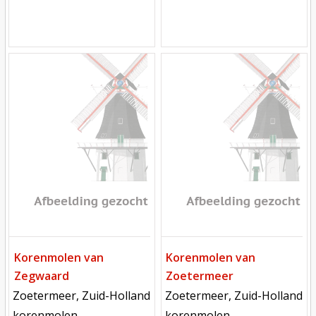
Mill
Mill
Korenmolen van
Korenmolen van
Zegwaard
Zoetermeer
locatie
locatie
Zoetermeer, Zuid-Holland
Zoetermeer, Zuid-Holland
functie
functie
korenmolen
korenmolen