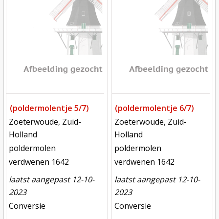
(poldermolentje 5/7)
(poldermolentje 6/7)
locatie
locatie
Zoeterwoude, Zuid-
Zoeterwoude, Zuid-
Holland
Holland
functie
functie
poldermolen
poldermolen
verdwenen
verdwenen
verdwenen 1642
verdwenen 1642
laatst aangepast 12-10-
laatst aangepast 12-10-
2023
2023
meest recente aanpassing
meest recente aanpassing
Conversie
Conversie