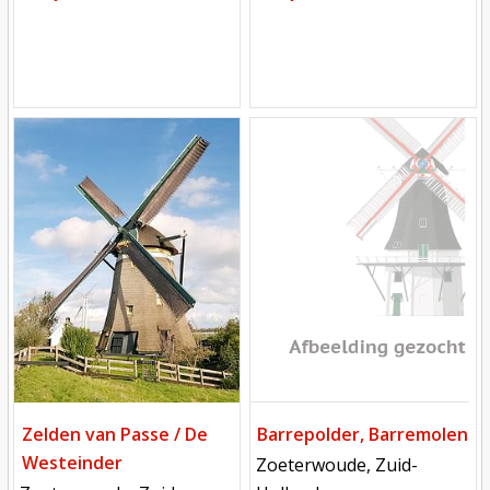
Mill
Mill
Zelden van Passe / De
Barrepolder, Barremolen
Westeinder
locatie
Zoeterwoude, Zuid-