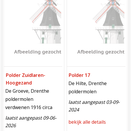
Polder Zuidlaren-
Polder 17
Hoogezand
locatie
De Hilte, Drenthe
locatie
De Groeve, Drenthe
functie
poldermolen
functie
poldermolen
laatst aangepast 03-09-
verdwenen
verdwenen 1916 circa
2024
laatst aangepast 09-06-
bekijk alle details
2026