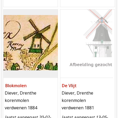
Mill
Mill
Blokmolen
De Vlijt
locatie
locatie
Diever, Drenthe
Diever, Drenthe
functie
functie
korenmolen
korenmolen
verdwenen
verdwenen
verdwenen 1884
verdwenen 1881
laatst aangepast 20-02-
laatst aangepast 13-05-