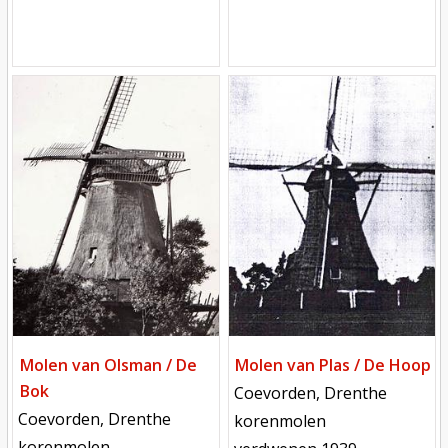
Mill
Mill
Molen van Olsman / De
Molen van Plas / De Hoop
Bok
locatie
Coevorden, Drenthe
locatie
Coevorden, Drenthe
functie
korenmolen
functie
korenmolen