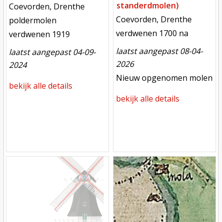
standerdmolen)
locatie
Coevorden, Drenthe
locatie
Coevorden, Drenthe
functie
poldermolen
functie
verdwenen
verdwenen 1700 na
verdwenen
verdwenen 1919
laatst aangepast 08-04-
laatst aangepast 04-09-
2026
2024
meest recente aanpassing
Nieuw opgenomen molen
bekijk alle details
bekijk alle details
Mill
Mill