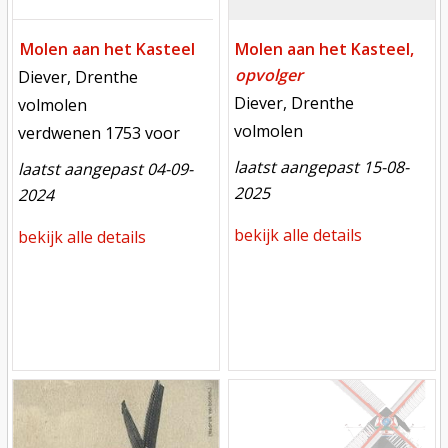
Molen aan het Kasteel
Molen aan het Kasteel,
opvolger
locatie
Diever, Drenthe
locatie
Diever, Drenthe
functie
volmolen
functie
volmolen
verdwenen
verdwenen 1753 voor
laatst aangepast 15-08-
laatst aangepast 04-09-
2025
2024
bekijk alle details
bekijk alle details
Mill
Mill