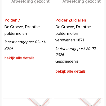
Polder 7
Polder Zuidlaren
locatie
locatie
De Groeve, Drenthe
De Groeve, Drenthe
functie
functie
poldermolen
poldermolen
verdwenen
verdwenen 1871
laatst aangepast 03-09-
2024
laatst aangepast 20-02-
2026
bekijk alle details
meest recente aanpassing
Geschiedenis
bekijk alle details
Mill
Mill