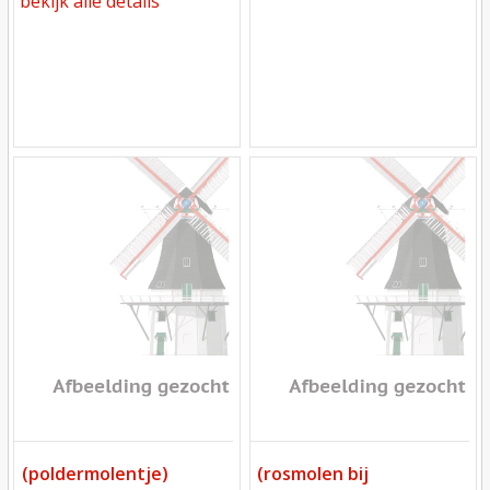
bekijk alle details
Mill
Mill
(poldermolentje)
(rosmolen bij