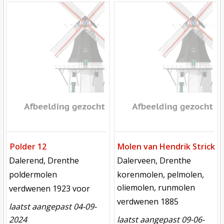
Mill
Mill
Polder 12
Molen van Hendrik Strick
locatie
locatie
Dalerend, Drenthe
Dalerveen, Drenthe
functie
functie
poldermolen
korenmolen, pelmolen,
oliemolen, runmolen
verdwenen
verdwenen 1923 voor
verdwenen
verdwenen 1885
laatst aangepast 04-09-
2024
laatst aangepast 09-06-