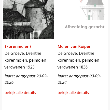
(korenmolen)
Molen van Kuiper
locatie
locatie
De Groeve, Drenthe
De Groeve, Drenthe
functie
functie
korenmolen, pelmolen
korenmolen, pelmolen
verdwenen
verdwenen
verdwenen 1923
verdwenen 1836
laatst aangepast 20-02-
laatst aangepast 03-09-
2026
2024
bekijk alle details
bekijk alle details