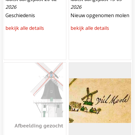
2026
2026
meest recente aanpassing
meest recente aanpassing
Geschiedenis
Nieuw opgenomen molen
bekijk alle details
bekijk alle details
Mill
Mill