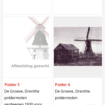
Mill
Mill
Polder 5
Polder 6
locatie
locatie
De Groeve, Drenthe
De Groeve, Drenthe
functie
functie
poldermolen
poldermolen
verdwenen
verdwenen 1930 voor