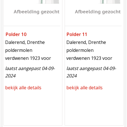
Polder 10
Polder 11
locatie
locatie
Dalerend, Drenthe
Dalerend, Drenthe
functie
functie
poldermolen
poldermolen
verdwenen
verdwenen
verdwenen 1923 voor
verdwenen 1923 voor
laatst aangepast 04-09-
laatst aangepast 04-09-
2024
2024
bekijk alle details
bekijk alle details