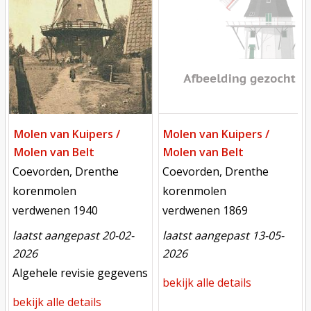
Molen van Kuipers /
Molen van Kuipers /
Molen van Belt
Molen van Belt
locatie
locatie
Coevorden, Drenthe
Coevorden, Drenthe
functie
functie
korenmolen
korenmolen
verdwenen
verdwenen
verdwenen 1940
verdwenen 1869
laatst aangepast 20-02-
laatst aangepast 13-05-
2026
2026
meest recente aanpassing
Algehele revisie gegevens
bekijk alle details
bekijk alle details