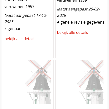
verdwenen
verdwenen 1939
verdwenen
verdwenen 1957
laatst aangepast 20-02-
laatst aangepast 17-12-
2026
2025
meest recente aanpassing
Algehele revisie gegevens
meest recente aanpassing
Eigenaar
bekijk alle details
bekijk alle details
Mill
Mill