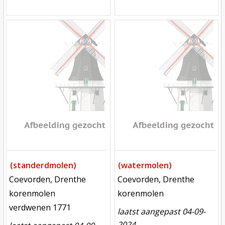
Mill
Mill
(standerdmolen)
(watermolen)
locatie
locatie
Coevorden, Drenthe
Coevorden, Drenthe
functie
functie
korenmolen
korenmolen
verdwenen
verdwenen 1771
laatst aangepast 04-09-
2024