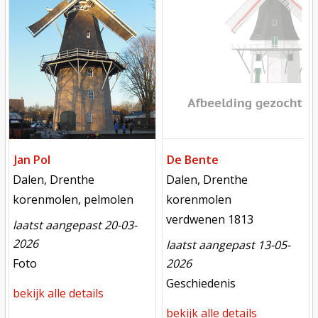
Jan Pol
De Bente
locatie
locatie
Dalen, Drenthe
Dalen, Drenthe
functie
functie
korenmolen, pelmolen
korenmolen
verdwenen
verdwenen 1813
laatst aangepast 20-03-
2026
laatst aangepast 13-05-
meest recente aanpassing
Foto
2026
meest recente aanpassing
Geschiedenis
bekijk alle details
bekijk alle details