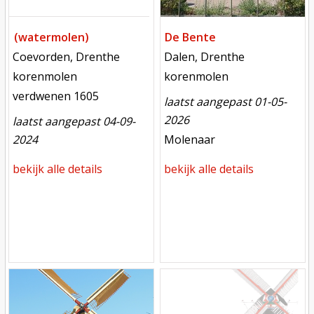
(watermolen)
De Bente
locatie
locatie
Coevorden, Drenthe
Dalen, Drenthe
functie
functie
korenmolen
korenmolen
verdwenen
verdwenen 1605
laatst aangepast 01-05-
2026
laatst aangepast 04-09-
meest recente aanpassing
2024
Molenaar
bekijk alle details
bekijk alle details
Mill
Mill