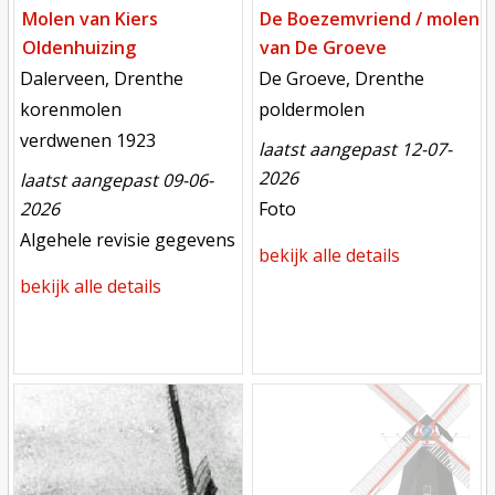
Molen van Kiers
De Boezemvriend / molen
Oldenhuizing
van De Groeve
locatie
locatie
Dalerveen, Drenthe
De Groeve, Drenthe
functie
functie
korenmolen
poldermolen
verdwenen
verdwenen 1923
laatst aangepast 12-07-
2026
laatst aangepast 09-06-
meest recente aanpassing
2026
Foto
meest recente aanpassing
Algehele revisie gegevens
bekijk alle details
bekijk alle details
Mill
Mill