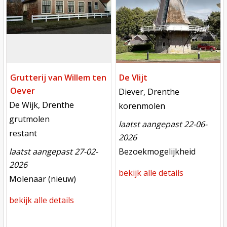
Grutterij van Willem ten
De Vlijt
Oever
locatie
Diever, Drenthe
locatie
De Wijk, Drenthe
functie
korenmolen
functie
grutmolen
laatst aangepast 22-06-
toestand
restant
2026
meest recente aanpassing
laatst aangepast 27-02-
Bezoekmogelijkheid
2026
bekijk alle details
meest recente aanpassing
Molenaar (nieuw)
bekijk alle details