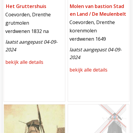
Het Gruttershuis
Molen van bastion Stad
en Land / De Meulenbelt
locatie
Coevorden, Drenthe
locatie
Coevorden, Drenthe
functie
grutmolen
functie
korenmolen
verdwenen
verdwenen 1832 na
verdwenen
verdwenen 1649
laatst aangepast 04-09-
2024
laatst aangepast 04-09-
2024
bekijk alle details
bekijk alle details
Mill
Mill