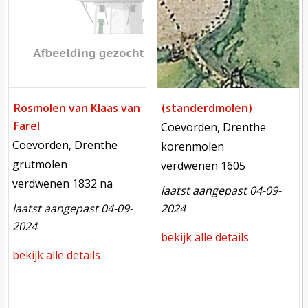
Rosmolen van Klaas van
(standerdmolen)
Farel
locatie
Coevorden, Drenthe
locatie
Coevorden, Drenthe
functie
korenmolen
functie
grutmolen
verdwenen
verdwenen 1605
verdwenen
verdwenen 1832 na
laatst aangepast 04-09-
laatst aangepast 04-09-
2024
2024
bekijk alle details
bekijk alle details