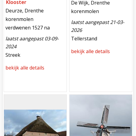
Klooster
locatie
De Wijk, Drenthe
locatie
Deurze, Drenthe
functie
korenmolen
functie
korenmolen
laatst aangepast 21-03-
verdwenen
verdwenen 1527 na
2026
meest recente aanpassing
laatst aangepast 03-09-
Tellerstand
2024
bekijk alle details
meest recente aanpassing
Streek
bekijk alle details
Mill
Mill