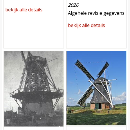
2026
bekijk alle details
meest recente aanpassing
Algehele revisie gegevens
bekijk alle details
Mill
Mill