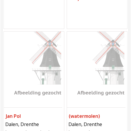
Mill
Mill
Jan Pol
(watermolen)
locatie
locatie
Dalen, Drenthe
Dalen, Drenthe