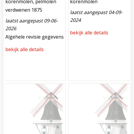
functie
functie
korenmolen, pelmolen
korenmolen
verdwenen
verdwenen 1875
laatst aangepast 04-09-
2024
laatst aangepast 09-06-
2026
bekijk alle details
meest recente aanpassing
Algehele revisie gegevens
bekijk alle details
Mill
Mill