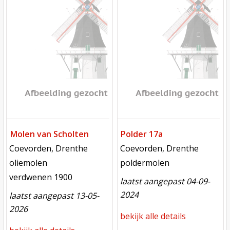
Molen van Scholten
Polder 17a
locatie
locatie
Coevorden, Drenthe
Coevorden, Drenthe
functie
functie
oliemolen
poldermolen
verdwenen
verdwenen 1900
laatst aangepast 04-09-
2024
laatst aangepast 13-05-
2026
bekijk alle details