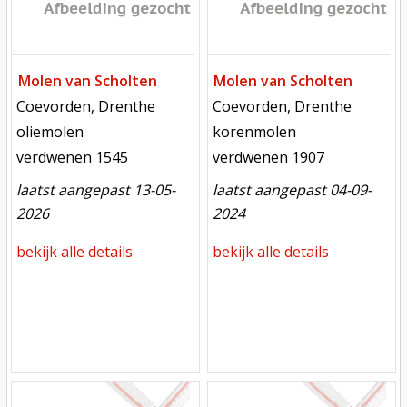
Molen van Scholten
Molen van Scholten
locatie
locatie
Coevorden, Drenthe
Coevorden, Drenthe
functie
functie
oliemolen
korenmolen
verdwenen
verdwenen
verdwenen 1545
verdwenen 1907
laatst aangepast 13-05-
laatst aangepast 04-09-
2026
2024
bekijk alle details
bekijk alle details
Mill
Mill