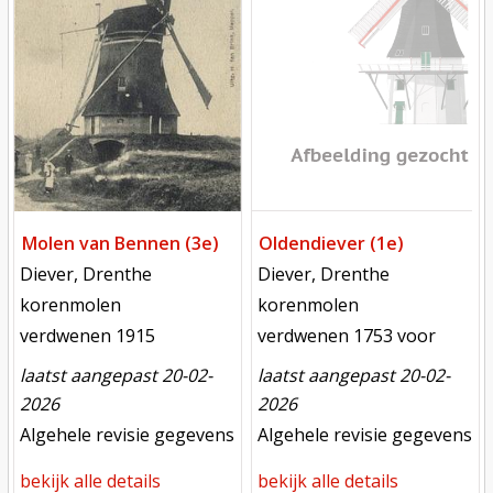
Molen van Bennen (3e)
Oldendiever (1e)
locatie
locatie
Diever, Drenthe
Diever, Drenthe
functie
functie
korenmolen
korenmolen
verdwenen
verdwenen
verdwenen 1915
verdwenen 1753 voor
laatst aangepast 20-02-
laatst aangepast 20-02-
2026
2026
meest recente aanpassing
meest recente aanpassing
Algehele revisie gegevens
Algehele revisie gegevens
bekijk alle details
bekijk alle details