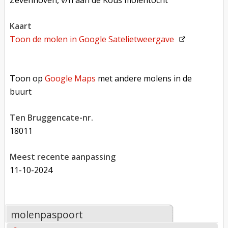
Zevenhoven, v/h aan de Kous molentocht
kaart
Toon de molen in
Google Satelietweergave
Toon op Google Maps met andere molens in de buurt
Toon op
Google Maps
met andere molens in de
buurt
Ten Bruggencate-nr.
18011
Meest recente aanpassing
11-10-2024
molenpaspoort