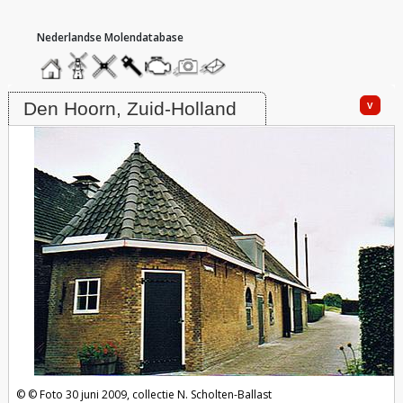
hoofdmenu
home
home
molendatabase
roedendatabase
assendatabase
motorendatabase
stuur
stuur
een
een
Molen Karnmolen aan de Woudseweg, Den Hoorn
foto
bericht
v
Den Hoorn, Zuid-Holland
Foto 30 juni 2009, collectie N. Scholten-Ballast