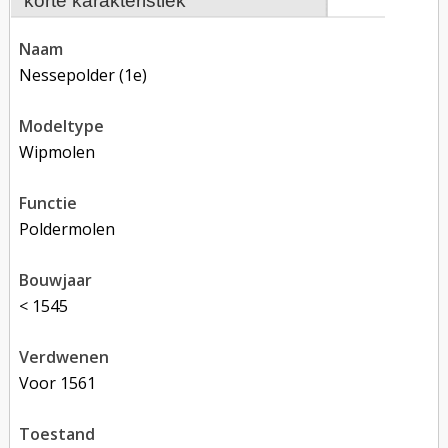
korte karakteristiek
naam
Nessepolder (1e)
modeltype
Wipmolen
functie
poldermolen
bouwjaar
< 1545
verdwenen
voor 1561
toestand