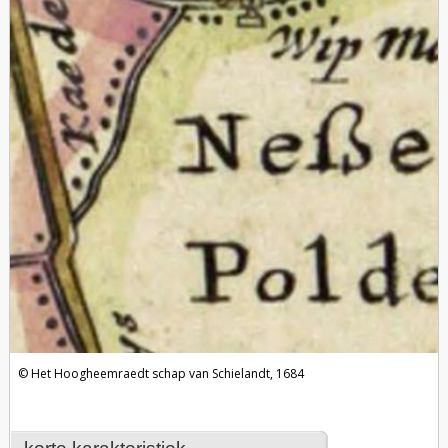
Het Hoogheemraedt schap van Schielandt, 1684