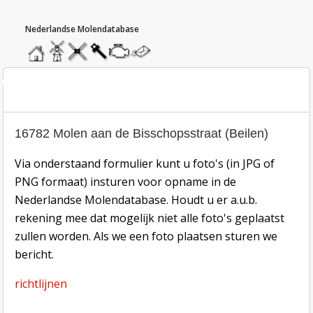
hoofdmenu
home
home
molendatabase
roedendatabase
assendatabase
motorendatabase
stuur
een
bericht
oto inzend-formulier
16782 Molen aan de Bisschopsstraat (Beilen)
Via onderstaand formulier kunt u foto's (in JPG of
PNG formaat) insturen voor opname in de
Nederlandse Molendatabase. Houdt u er a.u.b.
rekening mee dat mogelijk niet alle foto's geplaatst
zullen worden. Als we een foto plaatsen sturen we
bericht.
richtlijnen