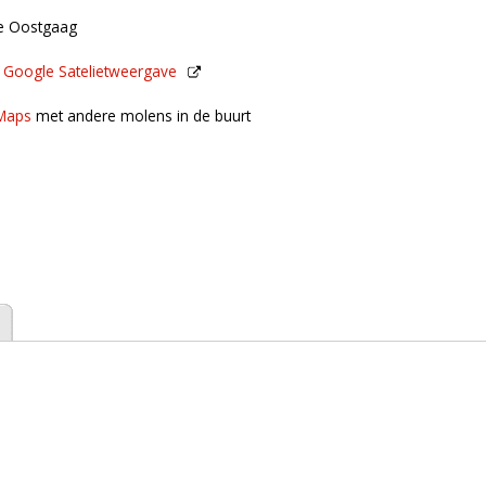
de Oostgaag
n
Google Satelietweergave
de buurt
Maps
met andere molens in de buurt