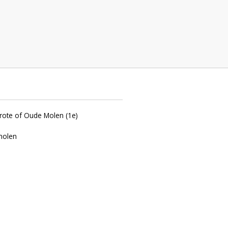
Oude Molen (1e), Maasland
 Grote of Oude Molen (1e)
molen