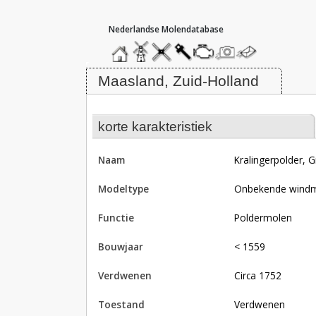
hoofdmenu
home
home
molendatabase
roedendatabase
assendatabase
motorendatabase
stuur
stuur
een
een
Molen Kralingerpolder, Grote of 
foto
bericht
Maasland, Zuid-Holland
korte karakteristiek
naam
Kralingerpolder,
modeltype
Onbekende wind
functie
poldermolen
bouwjaar
< 1559
verdwenen
circa 1752
toestand
verdwenen