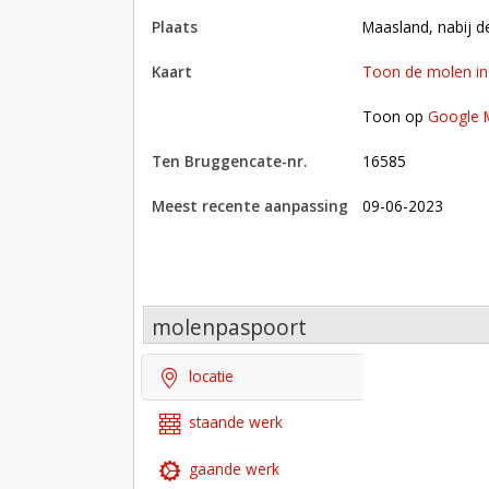
plaats
Maasland, nabij 
kaart
Toon de molen i
Toon op Google Maps met andere molens in 
Toon op
Google 
Ten Bruggencate-nr.
16585
Meest recente aanpassing
09-06-2023
molenpaspoort
locatie
staande werk
gaande werk