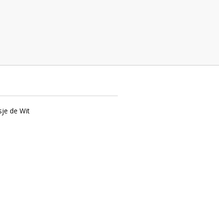
ndelft
sje de Wit