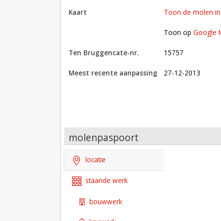
kaart
Toon de molen i
Toon op Google Maps met andere molens in 
Toon op
Google 
Ten Bruggencate-nr.
15757
Meest recente aanpassing
27-12-2013
molenpaspoort
locatie
staande werk
bouwwerk