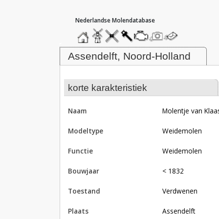
hoofdmenu
home
home
molendatabase
roedendatabase
assendatabase
motorendatabase
stuur
stuur
een
een
Molentje van Klaasje de Wit, Asse
foto
bericht
Assendelft, Noord-Holland
korte karakteristiek
naam
Molentje van Klaa
modeltype
Weidemolen
functie
weidemolen
bouwjaar
< 1832
toestand
verdwenen
plaats
Assendelft