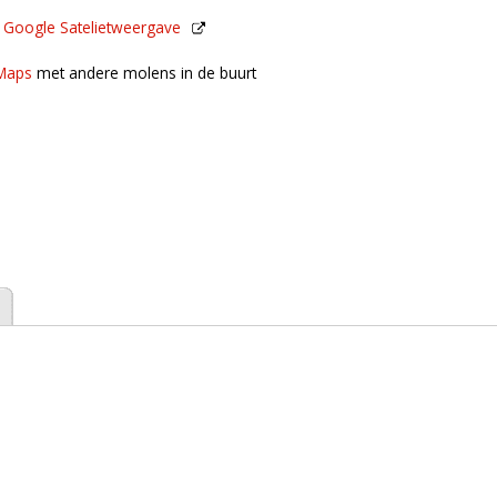
n
Google Satelietweergave
de buurt
Maps
met andere molens in de buurt