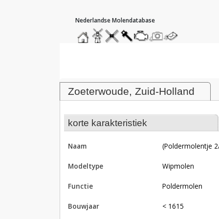
hoofdmenu
home
home
molendatabase
roedendatabase
assendatabase
motorendatabase
stuur
stuur
een
een
Molen (poldermolentje 2/7), Zoet
foto
bericht
Zoeterwoude, Zuid-Holland
korte karakteristiek
naam
(poldermolentje 2
modeltype
Wipmolen
functie
poldermolen
bouwjaar
< 1615