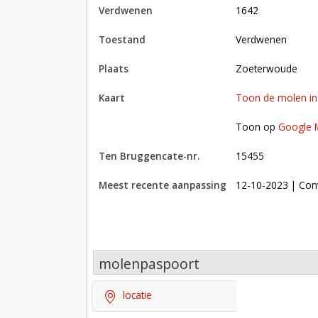
verdwenen
1642
toestand
verdwenen
plaats
Zoeterwoude
kaart
Toon de molen i
Toon op Google Maps met andere molens in 
Toon op
Google 
Ten Bruggencate-nr.
15455
Meest recente aanpassing
12-10-2023
| Con
molenpaspoort
locatie