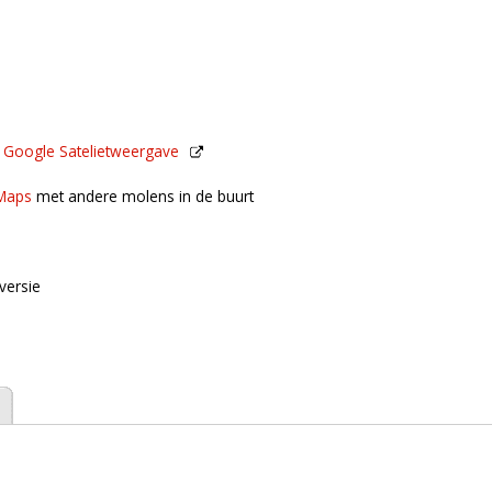
n
Google Satelietweergave
de buurt
Maps
met andere molens in de buurt
versie