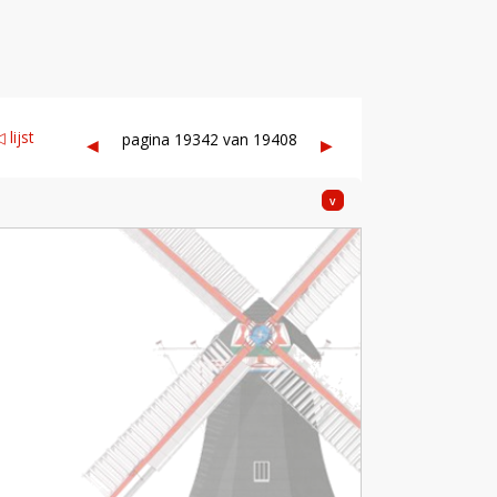
 lijst
pagina 19342 van 19408
◀︎
▶︎
v