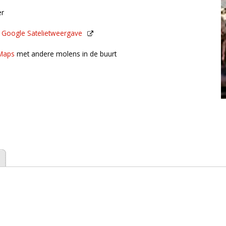
er
n
Google Satelietweergave
de buurt
Maps
met andere molens in de buurt