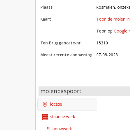
plaats
Rosmalen, onzek
kaart
Toon de molen i
Toon op Google Maps met andere molens in 
Toon op
Google 
Ten Bruggencate-nr.
15310
Meest recente aanpassing
07-08-2023
molenpaspoort
locatie
staande werk
bouwwerk