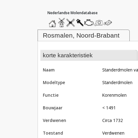
hoofdmenu
home
home
molendatabase
roedendatabase
assendatabase
motorendatabase
stuur
stuur
een
een
Molen Standerdmolen van Rosma
foto
bericht
Rosmalen, Noord-Brabant
korte karakteristiek
naam
Standerdmolen v
modeltype
Standerdmolen
functie
korenmolen
bouwjaar
< 1491
verdwenen
circa 1732
toestand
verdwenen