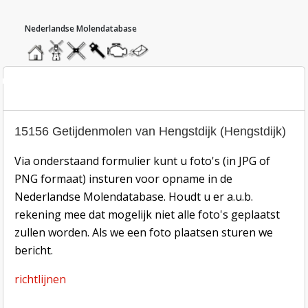
hoofdmenu
home
home
molendatabase
roedendatabase
assendatabase
motorendatabase
stuur
een
bericht
oto inzend-formulier
15156 Getijdenmolen van Hengstdijk (Hengstdijk)
Via onderstaand formulier kunt u foto's (in JPG of
PNG formaat) insturen voor opname in de
Nederlandse Molendatabase. Houdt u er a.u.b.
rekening mee dat mogelijk niet alle foto's geplaatst
zullen worden. Als we een foto plaatsen sturen we
bericht.
richtlijnen