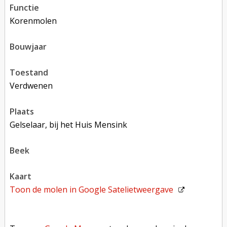
functie
korenmolen
bouwjaar
toestand
verdwenen
plaats
Gelselaar, bij het Huis Mensink
beek
kaart
Toon de molen in
Google Satelietweergave
Toon op Google Maps met andere molens in de buurt