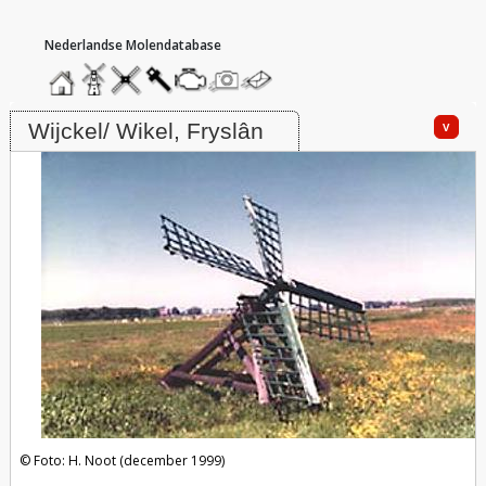
hoofdmenu
home
home
molendatabase
roedendatabase
assendatabase
motorendatabase
stuur
stuur
een
een
Molen Bonne Brekken, Wijckel/ Wikel
foto
bericht
v
Wijckel/ Wikel, Fryslân
Foto: H. Noot (december 1999)