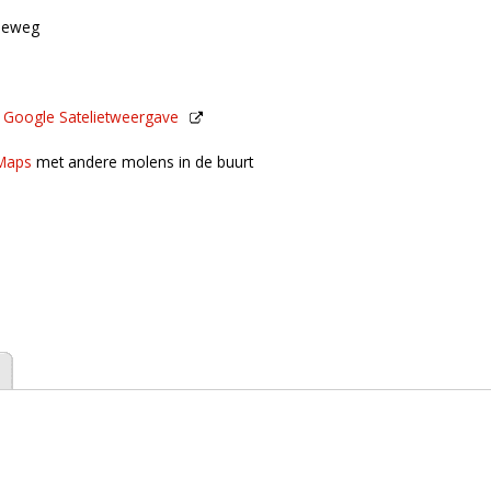
dseweg
n
Google Satelietweergave
de buurt
Maps
met andere molens in de buurt