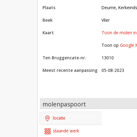
plaats
Deurne, Kerkein
beek
Vlier
kaart
Toon de molen i
Toon op Google Maps met andere molens in 
Toon op
Google 
Ten Bruggencate-nr.
13010
Meest recente aanpassing
05-08-2023
molenpaspoort
locatie
staande werk