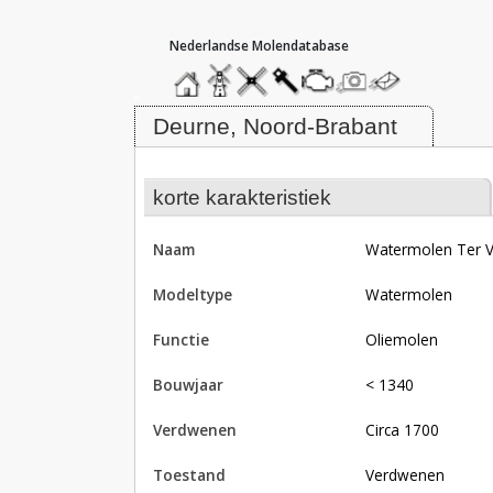
hoofdmenu
home
home
molendatabase
roedendatabase
assendatabase
motorendatabase
stuur
stuur
een
een
Molen Watermolen Ter Vloet, Deu
foto
bericht
Deurne, Noord-Brabant
korte karakteristiek
naam
Watermolen Ter V
modeltype
Watermolen
functie
oliemolen
bouwjaar
< 1340
verdwenen
circa 1700
toestand
verdwenen