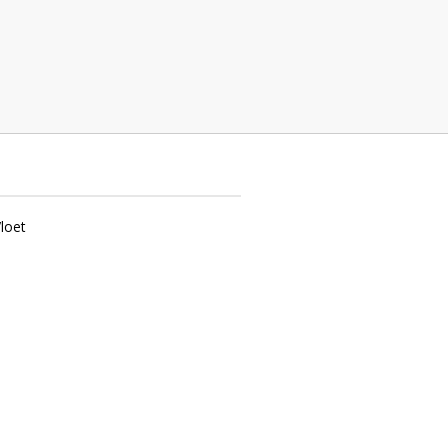
rne
loet