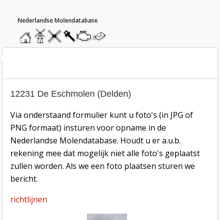
hoofdmenu
home
home
molendatabase
roedendatabase
assendatabase
motorendatabase
stuur
een
bericht
oto inzend-formulier
12231 De Eschmolen (Delden)
Via onderstaand formulier kunt u foto's (in JPG of
PNG formaat) insturen voor opname in de
Nederlandse Molendatabase. Houdt u er a.u.b.
rekening mee dat mogelijk niet alle foto's geplaatst
zullen worden. Als we een foto plaatsen sturen we
bericht.
richtlijnen