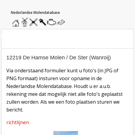
hoofdmenu
home
home
molendatabase
roedendatabase
assendatabase
motorendatabase
stuur
een
bericht
oto inzend-formulier
12219 De Hamse Molen / De Ster (Wanroij)
Via onderstaand formulier kunt u foto's (in JPG of
PNG formaat) insturen voor opname in de
Nederlandse Molendatabase. Houdt u er a.u.b.
rekening mee dat mogelijk niet alle foto's geplaatst
zullen worden. Als we een foto plaatsen sturen we
bericht.
richtlijnen