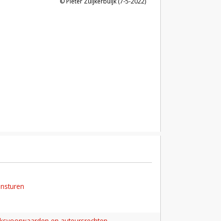
Pieter Zuijkerbuijk (7-5-2022)
insturen
iksvoorwaarden en auteursrechten