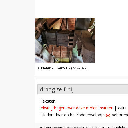
Pieter Zuijkerbuijk (7-5-2022)
draag zelf bij
teksten
tekstbijdragen over deze molen insturen
| Wilt u
✉︎
klik dan daar op het rode envelopje
behorende
meest recente aanpassing
13-07-2025
| Halslag