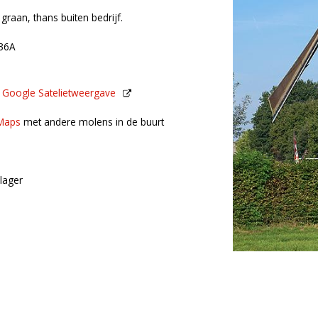
 graan, thans buiten bedrijf.
 36A
n
Google Satelietweergave
de buurt
Maps
met andere molens in de buurt
lager