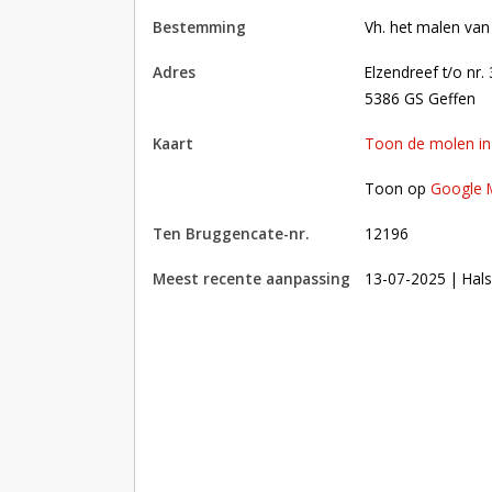
bestemming
Vh. het malen van
adres
Elzendreef t/o nr.
5386 GS Geffen
kaart
Toon de molen i
Toon op Google Maps met andere molens in 
Toon op
Google 
Ten Bruggencate-nr.
12196
Meest recente aanpassing
13-07-2025
| Hals