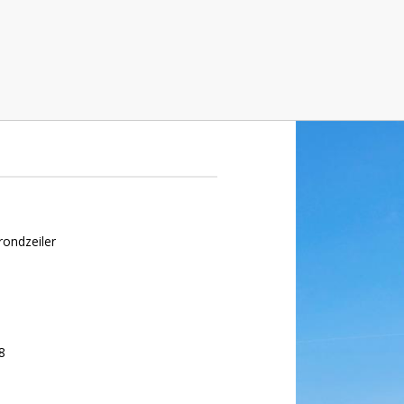
rondzeiler
8