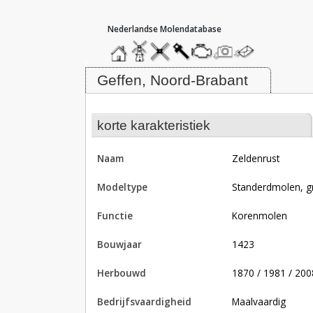
hoofdmenu
home
home
molendatabase
roedendatabase
assendatabase
motorendatabase
stuur
stuur
een
een
Molen Zeldenrust, Geffen
foto
bericht
Geffen, Noord-Brabant
korte karakteristiek
naam
Zeldenrust
modeltype
Standerdmolen, g
functie
korenmolen
bouwjaar
1423
herbouwd
1870 / 1981 / 200
bedrijfsvaardigheid
Maalvaardig