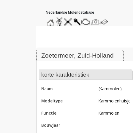
hoofdmenu
home
home
molendatabase
roedendatabase
assendatabase
motorendatabase
stuur
stuur
een
een
Molen (karnmolen), Zoetermeer
foto
bericht
Zoetermeer, Zuid-Holland
korte karakteristiek
naam
(karnmolen)
modeltype
karnmolenhuisje
functie
karnmolen
bouwjaar