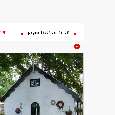
 lijst
pagina 19301 van 19408
◀︎
▶︎
v