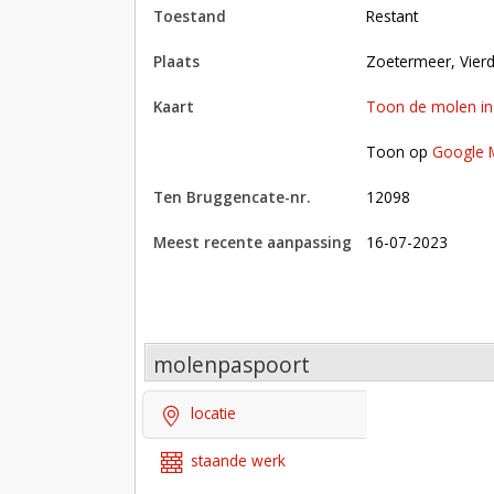
toestand
restant
plaats
Zoetermeer, Vier
kaart
Toon de molen i
Toon op Google Maps met andere molens in 
Toon op
Google 
Ten Bruggencate-nr.
12098
Meest recente aanpassing
16-07-2023
molenpaspoort
locatie
staande werk