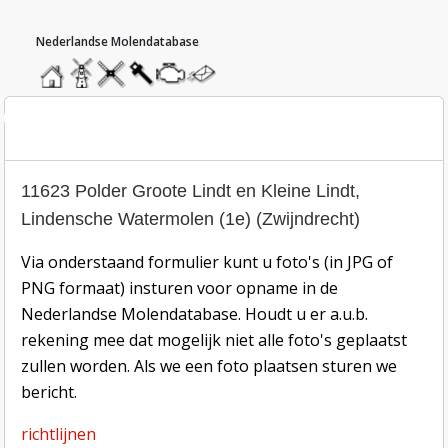
hoofdmenu
home
home
molendatabase
roedendatabase
assendatabase
motorendatabase
stuur
een
bericht
oto inzend-formulier
11623 Polder Groote Lindt en Kleine Lindt,
Lindensche Watermolen (1e) (Zwijndrecht)
Via onderstaand formulier kunt u foto's (in JPG of
PNG formaat) insturen voor opname in de
Nederlandse Molendatabase. Houdt u er a.u.b.
rekening mee dat mogelijk niet alle foto's geplaatst
zullen worden. Als we een foto plaatsen sturen we
bericht.
richtlijnen