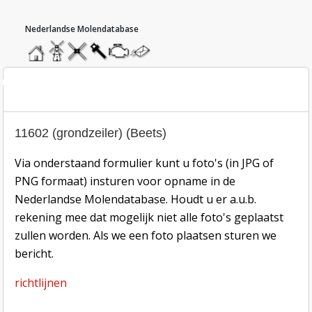
hoofdmenu
home
home
molendatabase
roedendatabase
assendatabase
motorendatabase
stuur
een
bericht
oto inzend-formulier
11602 (grondzeiler) (Beets)
Via onderstaand formulier kunt u foto's (in JPG of
PNG formaat) insturen voor opname in de
Nederlandse Molendatabase. Houdt u er a.u.b.
rekening mee dat mogelijk niet alle foto's geplaatst
zullen worden. Als we een foto plaatsen sturen we
bericht.
richtlijnen