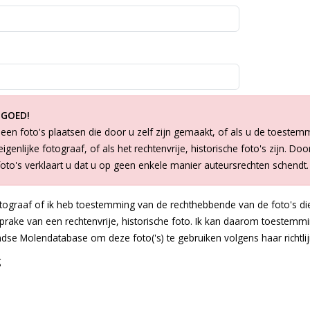
 GOED!
een foto's plaatsen die door u zelf zijn gemaakt, of als u de toestem
igenlijke fotograaf, of als het rechtenvrije, historische foto's zijn. Doo
foto's verklaart u dat u op geen enkele manier auteursrechten schendt.
otograaf of ik heb toestemming van de rechthebbende van de foto's die
 sprake van een rechtenvrije, historische foto. Ik kan daarom toestem
dse Molendatabase om deze foto('s) te gebruiken volgens haar richtlij
g