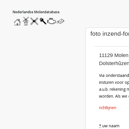
hoofdmenu
home
home
molendatabase
roedendatabase
assendatabase
motorendatabase
stuur
een
bericht
foto inzend-fo
11129 Molen 
Dolsterhûzen
Via onderstaand 
insturen voor o
a.u.b. rekening 
worden. Als we e
richtlijnen
*
uw naam