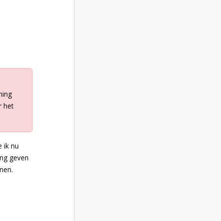
ming
r het
 ik nu
ming geven
nen.