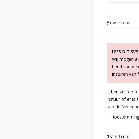
*
uw e-mail
LEES DIT SVP
Wij mogen all
heeft van de e
insturen van 
Ik ben zelf de f
instuur of er is
aan de Nederlan
toestemmin
1ste foto