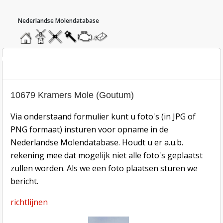
hoofdmenu
home
home
molendatabase
roedendatabase
assendatabase
motorendatabase
stuur
een
bericht
oto inzend-formulier
10679 Kramers Mole (Goutum)
Via onderstaand formulier kunt u foto's (in JPG of
PNG formaat) insturen voor opname in de
Nederlandse Molendatabase. Houdt u er a.u.b.
rekening mee dat mogelijk niet alle foto's geplaatst
zullen worden. Als we een foto plaatsen sturen we
bericht.
richtlijnen