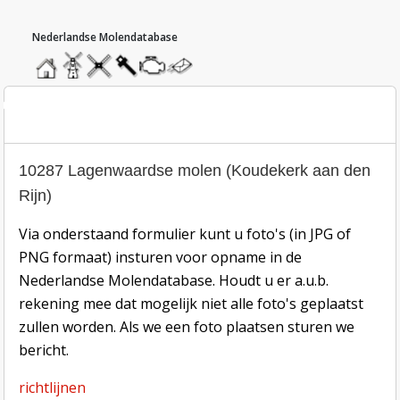
hoofdmenu
home
home
molendatabase
roedendatabase
assendatabase
motorendatabase
stuur
een
bericht
oto inzend-formulier
10287 Lagenwaardse molen (Koudekerk aan den
Rijn)
Via onderstaand formulier kunt u foto's (in JPG of
PNG formaat) insturen voor opname in de
Nederlandse Molendatabase. Houdt u er a.u.b.
rekening mee dat mogelijk niet alle foto's geplaatst
zullen worden. Als we een foto plaatsen sturen we
bericht.
richtlijnen