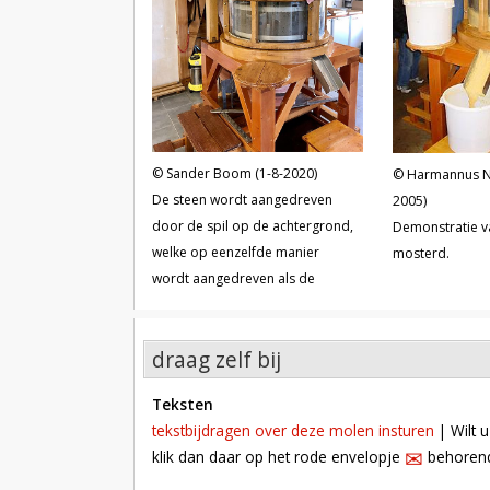
Sander Boom (1-8-2020)
Harmannus N
De steen wordt aangedreven
2005)
door de spil op de achtergrond,
Demonstratie v
welke op eenzelfde manier
mosterd.
wordt aangedreven als de
zagerij van De Zwaluw te
Birdaard.
draag zelf bij
teksten
tekstbijdragen over deze molen insturen
| Wilt u
✉︎
klik dan daar op het rode envelopje
behorende