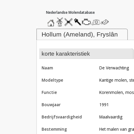
hoofdmenu
home
home
molendatabase
roedendatabase
assendatabase
motorendatabase
stuur
stuur
een
een
Molen De Verwachting, Hollum (A
foto
bericht
Hollum (Ameland), Fryslân
korte karakteristiek
naam
De Verwachting
modeltype
Kantige molen, st
functie
korenmolen, mo
bouwjaar
1991
bedrijfsvaardigheid
Maalvaardig
bestemming
Het malen van gr