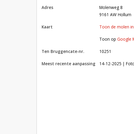
adres
Molenweg 8
9161 AW Hollum
kaart
Toon de molen i
Toon op Google Maps met andere molens in 
Toon op
Google 
Ten Bruggencate-nr.
10251
Meest recente aanpassing
14-12-2025
| Fot