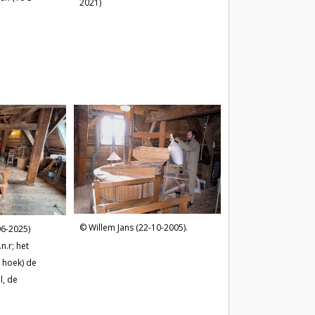
2021)
Willem Jans (22-10-2005).
06-2025)
n.r; het
 hoek) de
l, de