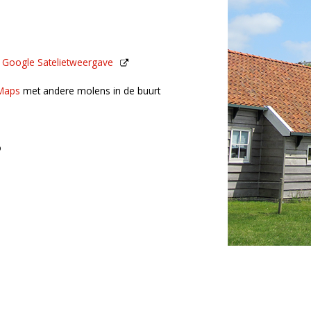
n
Google Satelietweergave
de buurt
Maps
met andere molens in de buurt
o