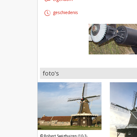
geschiedenis
foto's
foto's
Robert Swijghuizen (10-3-