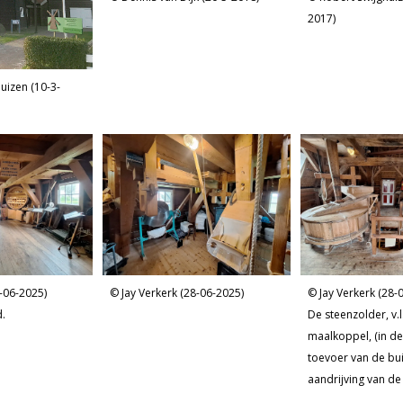
2017)
uizen (10-3-
8-06-2025)
Jay Verkerk (28-06-2025)
Jay Verkerk (28-
.
De steenzolder, v.l.
maalkoppel, (in de
toevoer van de bui
aandrijving van de
mosterdsteen.