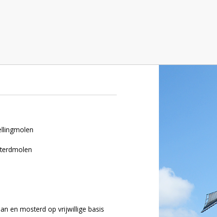
meland)
ellingmolen
sterdmolen
aan en mosterd op vrijwillige basis