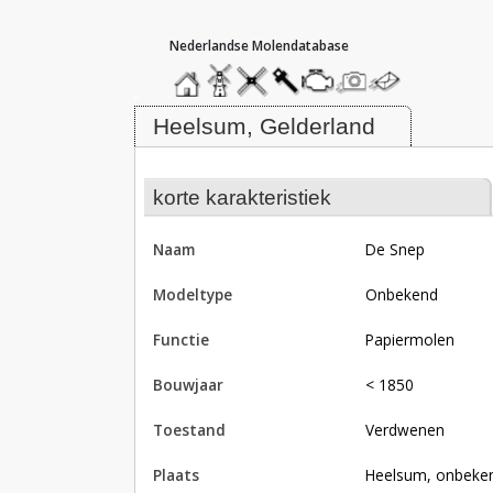
hoofdmenu
home
home
molendatabase
roedendatabase
assendatabase
motorendatabase
stuur
stuur
een
een
Molen De Snep, Heelsum
foto
bericht
Heelsum, Gelderland
korte karakteristiek
naam
De Snep
modeltype
Onbekend
functie
papiermolen
bouwjaar
< 1850
toestand
verdwenen
plaats
Heelsum, onbeke