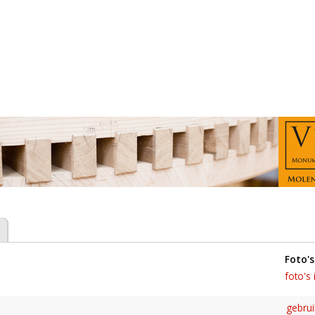
foto's
foto's 
gebru