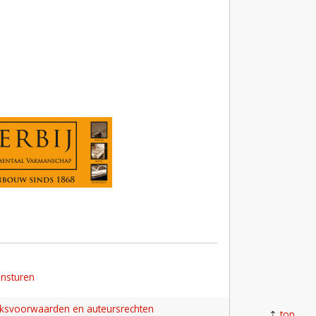
insturen
iksvoorwaarden en auteursrechten
top