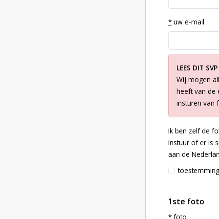
*
uw e-mail
LEES DIT SVP
Wij mogen all
heeft van de e
insturen van 
Ik ben zelf de f
instuur of er is
aan de Nederlan
toestemmin
1ste foto
*
foto