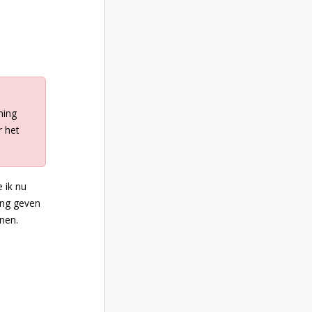
ming
r het
 ik nu
ming geven
nen.