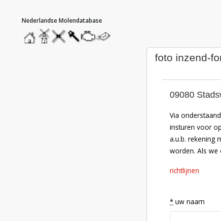
hoofdmenu
home
home
molendatabase
roedendatabase
assendatabase
motorendatabase
stuur
een
bericht
foto inzend-fo
09080 Stads
Via onderstaand 
insturen voor o
a.u.b. rekening 
worden. Als we e
richtlijnen
*
uw naam