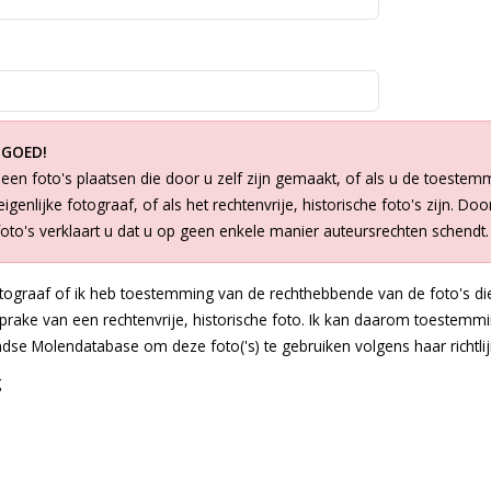
 GOED!
een foto's plaatsen die door u zelf zijn gemaakt, of als u de toestem
igenlijke fotograaf, of als het rechtenvrije, historische foto's zijn. Doo
foto's verklaart u dat u op geen enkele manier auteursrechten schendt.
otograaf of ik heb toestemming van de rechthebbende van de foto's die
 sprake van een rechtenvrije, historische foto. Ik kan daarom toestem
dse Molendatabase om deze foto('s) te gebruiken volgens haar richtlij
g