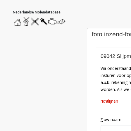
hoofdmenu
home
home
molendatabase
roedendatabase
assendatabase
motorendatabase
stuur
een
bericht
foto inzend-fo
09042 Slijpm
Via onderstaand 
insturen voor o
a.u.b. rekening 
worden. Als we e
richtlijnen
*
uw naam