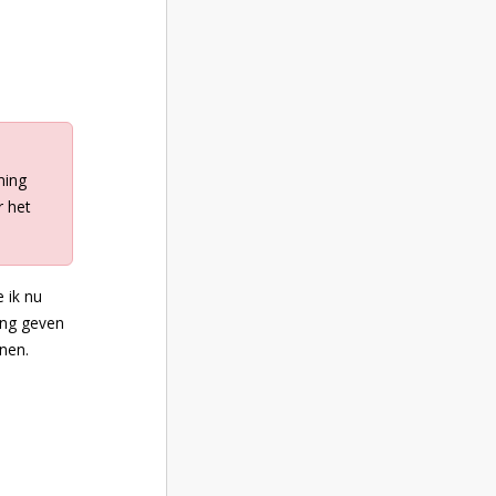
ming
r het
 ik nu
ming geven
nen.