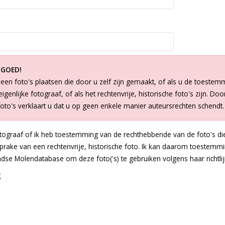
 GOED!
een foto's plaatsen die door u zelf zijn gemaakt, of als u de toestem
igenlijke fotograaf, of als het rechtenvrije, historische foto's zijn. Doo
foto's verklaart u dat u op geen enkele manier auteursrechten schendt.
otograaf of ik heb toestemming van de rechthebbende van de foto's die
 sprake van een rechtenvrije, historische foto. Ik kan daarom toestem
dse Molendatabase om deze foto('s) te gebruiken volgens haar richtlij
g