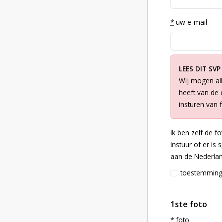
*
uw e-mail
LEES DIT SVP
Wij mogen all
heeft van de e
insturen van 
Ik ben zelf de f
instuur of er is
aan de Nederlan
toestemmin
1ste foto
*
foto