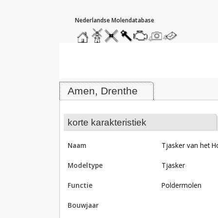
hoofdmenu
home
home
molendatabase
roedendatabase
assendatabase
motorendatabase
stuur
stuur
een
een
Molen Tjasker van het Horstveen
foto
bericht
Amen, Drenthe
korte karakteristiek
naam
Tjasker van het 
modeltype
Tjasker
functie
poldermolen
bouwjaar