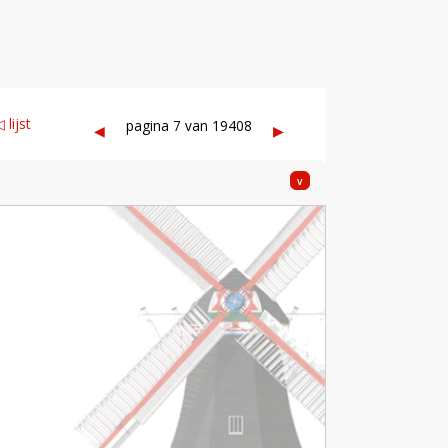
 lijst
pagina 7 van 19408
◀︎
▶︎
v