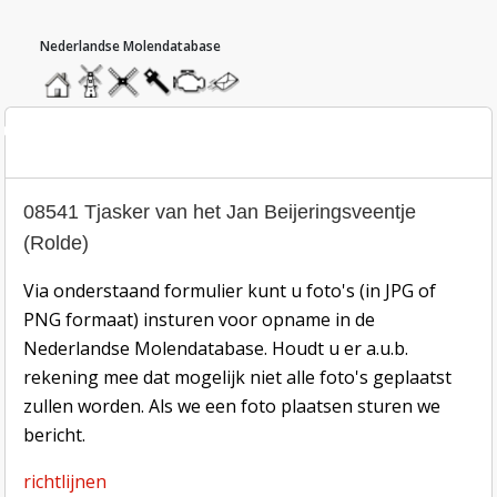
hoofdmenu
home
home
molendatabase
roedendatabase
assendatabase
motorendatabase
stuur
een
bericht
oto inzend-formulier
08541 Tjasker van het Jan Beijeringsveentje
(Rolde)
Via onderstaand formulier kunt u foto's (in JPG of
PNG formaat) insturen voor opname in de
Nederlandse Molendatabase. Houdt u er a.u.b.
rekening mee dat mogelijk niet alle foto's geplaatst
zullen worden. Als we een foto plaatsen sturen we
bericht.
richtlijnen