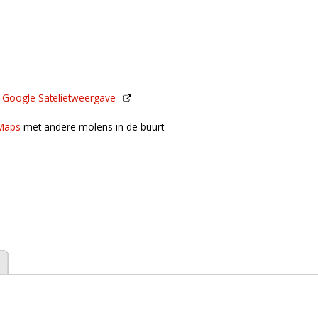
n
Google Satelietweergave
de buurt
Maps
met andere molens in de buurt