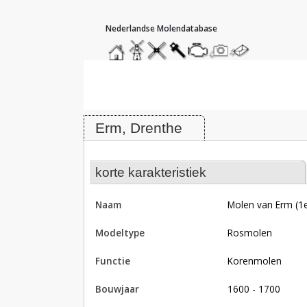
hoofdmenu
home
home
molendatabase
roedendatabase
assendatabase
motorendatabase
stuur
stuur
een
een
Molen van Erm (1e), Erm
foto
bericht
Erm, Drenthe
korte karakteristiek
naam
Molen van Erm (1
modeltype
rosmolen
functie
korenmolen
bouwjaar
1600 - 1700