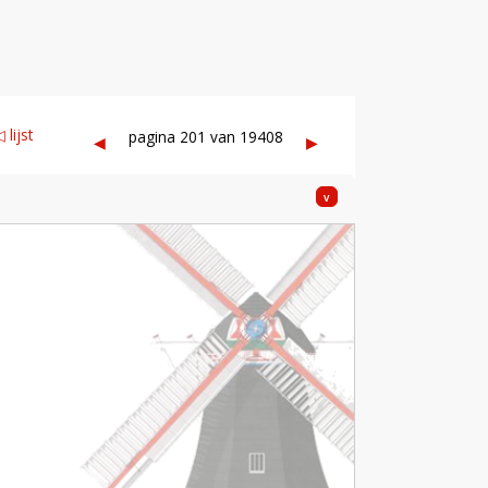
 lijst
pagina 201 van 19408
◀︎
▶︎
v