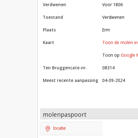
verdwenen
voor 1806
toestand
verdwenen
plaats
Erm
kaart
Toon de molen i
Toon op Google Maps met andere molens in 
Toon op
Google 
Ten Bruggencate-nr.
08314
Meest recente aanpassing
04-09-2024
molenpaspoort
locatie