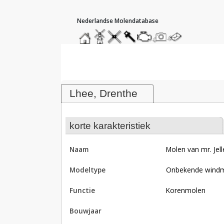
hoofdmenu
home
home
molendatabase
roedendatabase
assendatabase
motorendatabase
stuur
stuur
een
een
Molen van mr. Jelle, Lhee
foto
bericht
Lhee, Drenthe
korte karakteristiek
naam
Molen van mr. Jell
modeltype
Onbekende wind
functie
korenmolen
bouwjaar