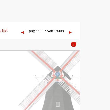
 lijst
pagina 306 van 19408
◀︎
▶︎
v