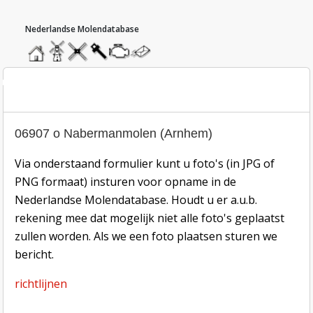
hoofdmenu
home
home
molendatabase
roedendatabase
assendatabase
motorendatabase
stuur
een
bericht
oto inzend-formulier
06907 o Nabermanmolen (Arnhem)
Via onderstaand formulier kunt u foto's (in JPG of
PNG formaat) insturen voor opname in de
Nederlandse Molendatabase. Houdt u er a.u.b.
rekening mee dat mogelijk niet alle foto's geplaatst
zullen worden. Als we een foto plaatsen sturen we
bericht.
richtlijnen