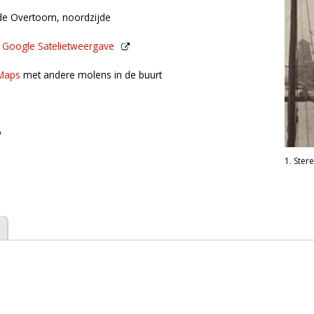
de Overtoom, noordzijde
n
Google Satelietweergave
de buurt
Maps
met andere molens in de buurt
o
1. Ster