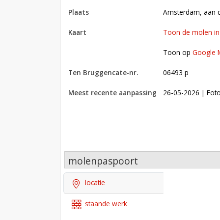
plaats
Amsterdam, aan 
kaart
Toon de molen i
Toon op Google Maps met andere molens in 
Toon op
Google 
Ten Bruggencate-nr.
06493 p
Meest recente aanpassing
26-05-2026
| Fot
molenpaspoort
locatie
staande werk