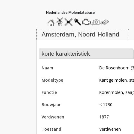
hoofdmenu
home
home
molendatabase
roedendatabase
assendatabase
motorendatabase
stuur
stuur
een
een
Molen De Rosenboom (3e)/ De R
foto
bericht
Amsterdam, Noord-Holland
korte karakteristiek
naam
De Rosenboom (
modeltype
Kantige molen, st
functie
korenmolen, zaa
bouwjaar
< 1730
verdwenen
1877
toestand
verdwenen