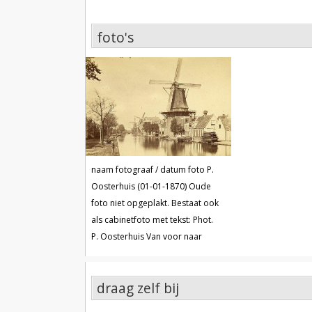
foto's
foto's
naam fotograaf / datum foto P.
Oosterhuis (01-01-1870)
Oude
foto niet opgeplakt. Bestaat ook
als cabinetfoto met tekst: Phot.
P. Oosterhuis Van voor naar
achter: Rosenboom,
De Lelie
,
De Wolf
Opname 1870 - 1876
draag zelf bij
Collectie Paul van den Berg