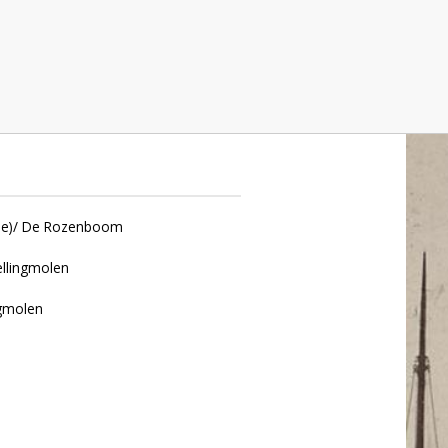
ozenboom, Amsterdam
3e)/ De Rozenboom
ellingmolen
gmolen