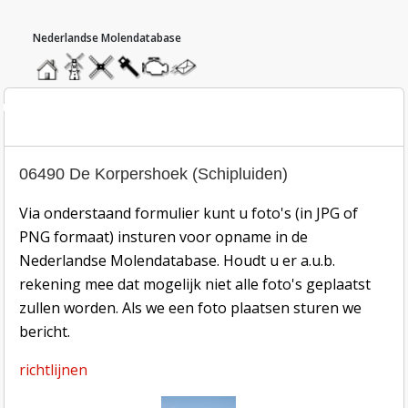
hoofdmenu
home
home
molendatabase
roedendatabase
assendatabase
motorendatabase
stuur
een
bericht
oto inzend-formulier
06490 De Korpershoek (Schipluiden)
Via onderstaand formulier kunt u foto's (in JPG of
PNG formaat) insturen voor opname in de
Nederlandse Molendatabase. Houdt u er a.u.b.
rekening mee dat mogelijk niet alle foto's geplaatst
zullen worden. Als we een foto plaatsen sturen we
bericht.
richtlijnen