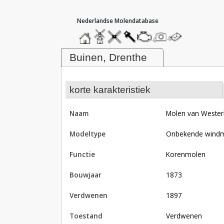
hoofdmenu
home
home
molendatabase
roedendatabase
assendatabase
motorendatabase
stuur
stuur
een
een
Molen van Westerling (2e), Buine
foto
bericht
Buinen, Drenthe
korte karakteristiek
naam
Molen van Westerl
modeltype
Onbekende wind
functie
korenmolen
bouwjaar
1873
verdwenen
1897
toestand
verdwenen