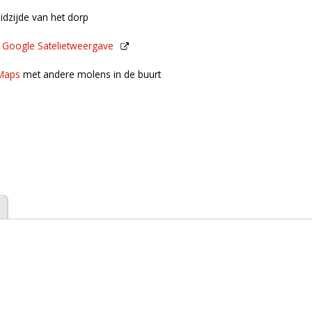
uidzijde van het dorp
n
Google Satelietweergave
de buurt
Maps
met andere molens in de buurt