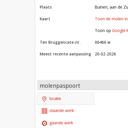
plaats
Buinen, aan de Z
kaart
Toon de molen i
Toon op Google Maps met andere molens in 
Toon op
Google 
Ten Bruggencate-nr.
06466 w
Meest recente aanpassing
20-02-2026
molenpaspoort
locatie
staande werk
gaande werk