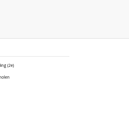
n
ing (2e)
molen