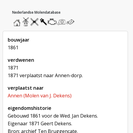
hoofdmenu
home
home
molendatabase
roedendatabase
assendatabase
motorendatabase
stuur
stuur
een
een
foto
bericht
bouwjaar
1861
verdwenen
1871
1871 verplaatst naar Annen-dorp.
verplaatst naar
Annen (Molen van J. Dekens)
eigendomshistorie
Gebouwd 1861 voor de Wed. Jan Dekens.
Eigenaar 1871 Geert Dekens.
Bron: archief Ten Bruggencate.