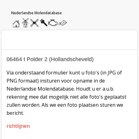
hoofdmenu
home
home
molendatabase
roedendatabase
assendatabase
motorendatabase
stuur
een
bericht
oto inzend-formulier
06464 t Polder 2 (Hollandscheveld)
Via onderstaand formulier kunt u foto's (in JPG of
PNG formaat) insturen voor opname in de
Nederlandse Molendatabase. Houdt u er a.u.b.
rekening mee dat mogelijk niet alle foto's geplaatst
zullen worden. Als we een foto plaatsen sturen we
bericht.
richtlijnen