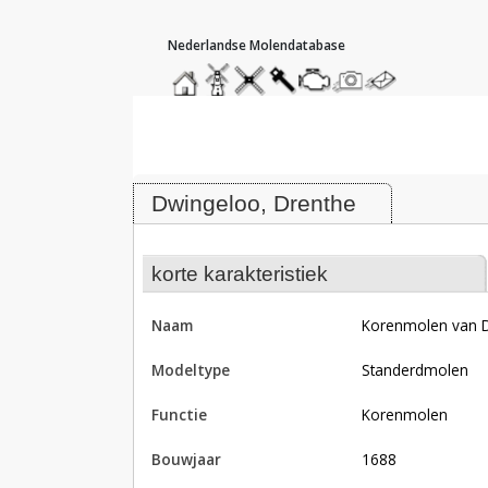
hoofdmenu
home
home
molendatabase
roedendatabase
assendatabase
motorendatabase
stuur
stuur
een
een
Molen Korenmolen van Dwingelo,
foto
bericht
Dwingeloo, Drenthe
korte karakteristiek
naam
Korenmolen van 
modeltype
Standerdmolen
functie
korenmolen
bouwjaar
1688