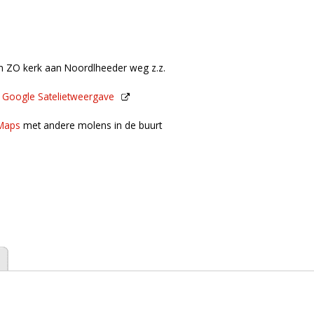
km ZO kerk aan Noordlheeder weg z.z.
n
Google Satelietweergave
de buurt
Maps
met andere molens in de buurt