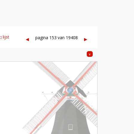
 lijst
pagina 153 van 19408
◀︎
▶︎
v