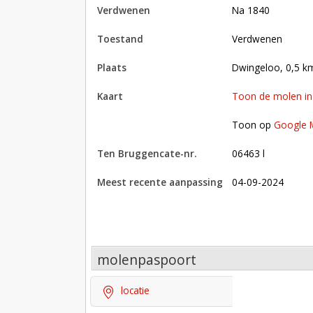
verdwenen
na 1840
toestand
verdwenen
plaats
Dwingeloo, 0,5 
kaart
Toon de molen i
Toon op Google Maps met andere molens in 
Toon op
Google 
Ten Bruggencate-nr.
06463 l
Meest recente aanpassing
04-09-2024
molenpaspoort
locatie