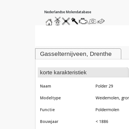
hoofdmenu
home
home
molendatabase
roedendatabase
assendatabase
motorendatabase
stuur
stuur
een
een
Molen Polder 29, Gasselternijvee
foto
bericht
Gasselternijveen, Drenthe
korte karakteristiek
naam
Polder 29
modeltype
Weidemolen, gron
functie
poldermolen
bouwjaar
< 1886