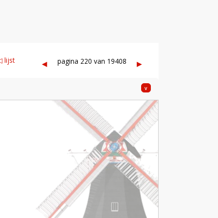
 lijst
pagina 220 van 19408
◀︎
▶︎
v