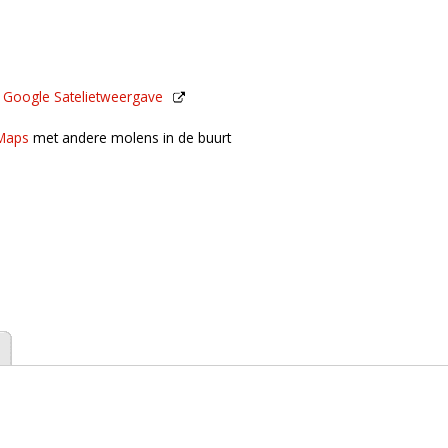
n
Google Satelietweergave
de buurt
Maps
met andere molens in de buurt