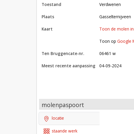
toestand
verdwenen
plaats
Gasselternijveen
kaart
Toon de molen i
Toon op Google Maps met andere molens in 
Toon op
Google 
Ten Bruggencate-nr.
06461 w
Meest recente aanpassing
04-09-2024
molenpaspoort
locatie
staande werk