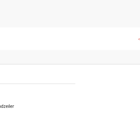
n
◁
dzeiler