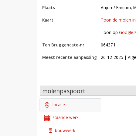
plaats
Anjum/ Eanjum, 
kaart
Toon de molen i
Toon op Google Maps met andere molens in 
Toon op
Google 
Ten Bruggencate-nr.
06437 l
Meest recente aanpassing
26-12-2025
| Alge
molenpaspoort
locatie
staande werk
bouwwerk