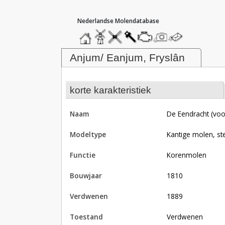
hoofdmenu
home
home
molendatabase
roedendatabase
assendatabase
motorendatabase
stuur
stuur
een
een
Molen De Eendracht (voorganger)
foto
bericht
Anjum/ Eanjum, Fryslân
korte karakteristiek
naam
De Eendracht (vo
modeltype
Kantige molen, st
functie
korenmolen
bouwjaar
1810
verdwenen
1889
toestand
verdwenen