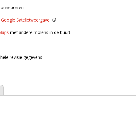
Mouneborren
n
Google Satelietweergave
de buurt
Maps
met andere molens in de buurt
hele revisie gegevens