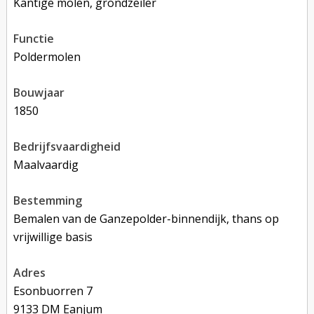
Kantige molen, grondzeiler
functie
poldermolen
bouwjaar
1850
bedrijfsvaardigheid
Maalvaardig
bestemming
Bemalen van de Ganzepolder-binnendijk, thans op
vrijwillige basis
adres
Esonbuorren 7
9133 DM Eanjum