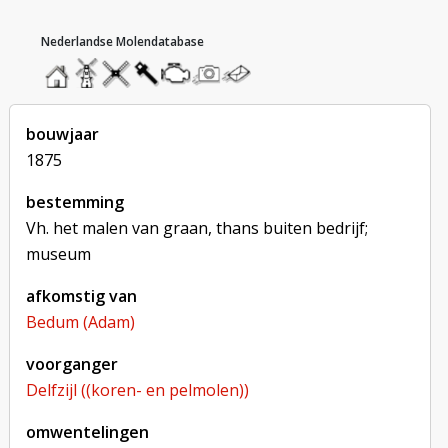
hoofdmenu
home
home
molendatabase
roedendatabase
assendatabase
motorendatabase
stuur
stuur
een
een
foto
bericht
bouwjaar
1875
bestemming
Vh. het malen van graan, thans buiten bedrijf;
museum
afkomstig van
Bedum (Adam)
voorganger
Delfzijl ((koren- en pelmolen))
omwentelingen