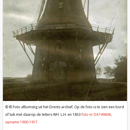
Foto afkomstig uit het Drents archief,
Op de foto is te zien een bord
of luik met daarop de letters WH L.H. en 1853
foto nr DA749606,
opname 1900-1917