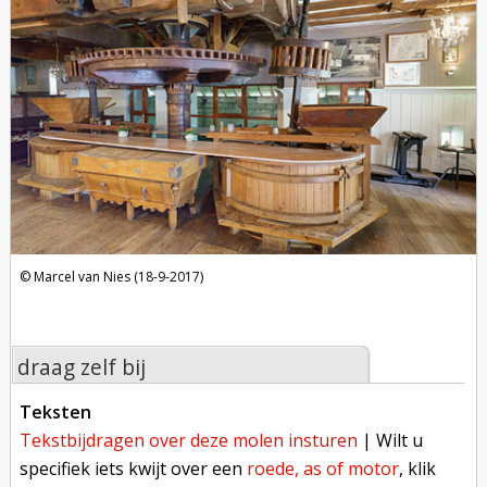
Marcel van Nies (18-9-2017)
draag zelf bij
teksten
tekstbijdragen over deze molen insturen
| Wilt u
specifiek iets kwijt over een
roede, as of motor
, klik