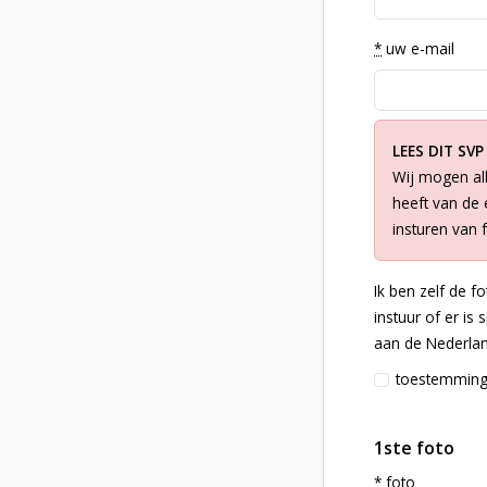
*
uw e-mail
LEES DIT SVP
Wij mogen all
heeft van de e
insturen van 
Ik ben zelf de f
instuur of er is
aan de Nederlan
toestemmin
1ste foto
*
foto