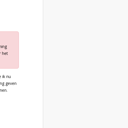
ming
r het
 ik nu
ming geven
nen.