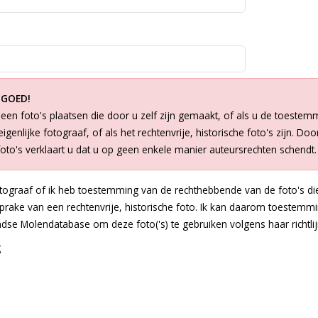
 GOED!
een foto's plaatsen die door u zelf zijn gemaakt, of als u de toestem
igenlijke fotograaf, of als het rechtenvrije, historische foto's zijn. Doo
foto's verklaart u dat u op geen enkele manier auteursrechten schendt.
otograaf of ik heb toestemming van de rechthebbende van de foto's die
 sprake van een rechtenvrije, historische foto. Ik kan daarom toestem
dse Molendatabase om deze foto('s) te gebruiken volgens haar richtlij
g