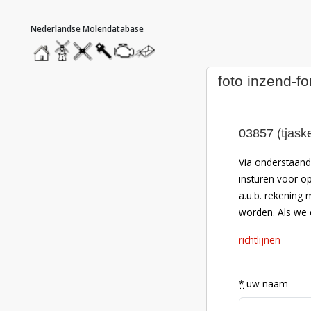
hoofdmenu
home
home
molendatabase
roedendatabase
assendatabase
motorendatabase
stuur
een
bericht
foto inzend-fo
03857 (tjask
Via onderstaand 
insturen voor o
a.u.b. rekening 
worden. Als we e
richtlijnen
*
uw naam