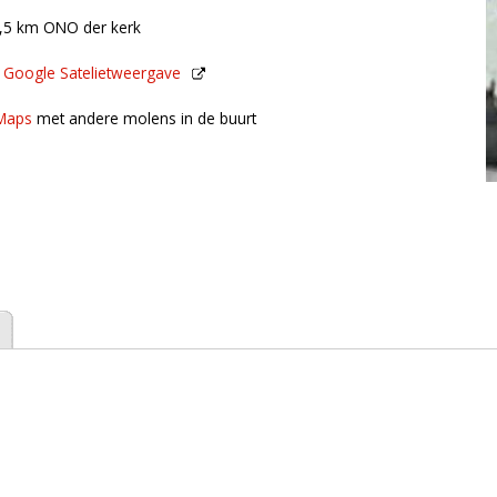
,5 km ONO der kerk
n
Google Satelietweergave
de buurt
Maps
met andere molens in de buurt