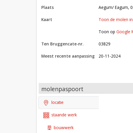
plaats
Aegum/ Eagum, 0
kaart
Toon de molen i
Toon op Google Maps met andere molens in 
Toon op
Google 
Ten Bruggencate-nr.
03829
Meest recente aanpassing
20-11-2024
molenpaspoort
locatie
staande werk
bouwwerk