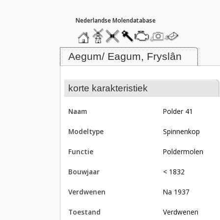
hoofdmenu
home
home
molendatabase
roedendatabase
assendatabase
motorendatabase
stuur
stuur
een
een
Molen Polder 41, Aegum/ Eagum
foto
bericht
Aegum/ Eagum, Fryslân
korte karakteristiek
naam
Polder 41
modeltype
Spinnenkop
functie
poldermolen
bouwjaar
< 1832
verdwenen
na 1937
toestand
verdwenen