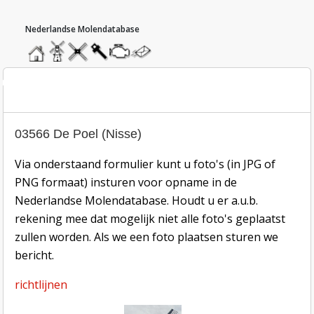
hoofdmenu
home
home
molendatabase
roedendatabase
assendatabase
motorendatabase
stuur
een
bericht
oto inzend-formulier
03566 De Poel (Nisse)
Via onderstaand formulier kunt u foto's (in JPG of
PNG formaat) insturen voor opname in de
Nederlandse Molendatabase. Houdt u er a.u.b.
rekening mee dat mogelijk niet alle foto's geplaatst
zullen worden. Als we een foto plaatsen sturen we
bericht.
richtlijnen